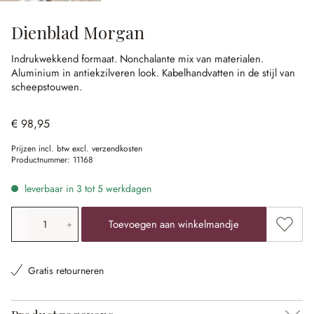
Dienblad Morgan
Indrukwekkend formaat.
Nonchalante mix van materialen.
Aluminium in antiekzilveren look.
Kabelhandvatten in de stijl van
scheepstouwen.
€ 98,95
Prijzen incl. btw excl. verzendkosten
Productnummer:
11168
leverbaar in 3 tot 5 werkdagen
Producthoeveelheid: voer de gewenste waarde in of gebr
Toevoe
Toevoegen aan winkelmandje
Gratis retourneren