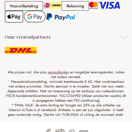
Vooruitbetaling
Rekening
Vooruitbetaling
Rekening
Onze verzendpartners
Alle prijzen incl. btw plus
verzendkosten
en mogelijke leveringskosten, indien
niet anders vermeld.
¹ Nieuwsbrief-aanmelding: minimale bestelwaarde € 60; Niet combineerbaar
met andere promoties. Slechts eenmaal in te wisselen. Geldt niet voor reeds
afgeprijsde artikelen. Niet van toepassing op de aankoop van cadeaubonnen.
FSC®-handelsmerklicentienummer: FSC-C136992 (Alleen producten waarbij dit
is aangegeven hebben een FSC-certificering)
* FINAL SALE: de extra korting ter hoogte van 25% op alle artikelen op
loberon.nl/Sale is al verrekend. Artikelen in een set zijn uitgesloten. U heeft
geen actiecode nodig. Slechts t/m 11-08-2026 of zolang de voorraad strekt.