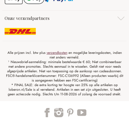
Onze verzendpartners
Alle prijzen incl. btw plus
verzendkosten
en mogelijke leveringskosten, indien
niet anders vermeld.
¹ Nieuwsbrief-aanmelding: minimale bestelwaarde € 60; Niet combineerbaar
met andere promoties. Slechts eenmaal in te wisselen. Geldt niet voor reeds
afgeprijsde artikelen. Niet van toepassing op de aankoop van cadeaubonnen.
FSC®-handelsmerklicentienummer: FSC-C136992 (Alleen producten waarbij dit
is aangegeven hebben een FSC-certificering)
* FINAL SALE: de extra korting ter hoogte van 25% op alle artikelen op
loberon.nl/Sale is al verrekend. Artikelen in een set zijn uitgesloten. U heeft
geen actiecode nodig. Slechts t/m 11-08-2026 of zolang de voorraad strekt.