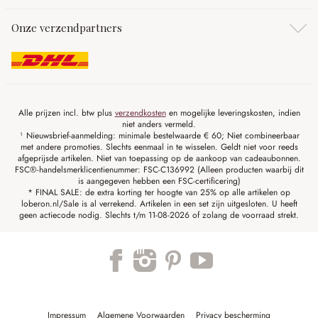
Onze verzendpartners
Alle prijzen incl. btw plus
verzendkosten
en mogelijke leveringskosten, indien
niet anders vermeld.
¹ Nieuwsbrief-aanmelding: minimale bestelwaarde € 60; Niet combineerbaar
met andere promoties. Slechts eenmaal in te wisselen. Geldt niet voor reeds
afgeprijsde artikelen. Niet van toepassing op de aankoop van cadeaubonnen.
FSC®-handelsmerklicentienummer: FSC-C136992 (Alleen producten waarbij dit
is aangegeven hebben een FSC-certificering)
* FINAL SALE: de extra korting ter hoogte van 25% op alle artikelen op
loberon.nl/Sale is al verrekend. Artikelen in een set zijn uitgesloten. U heeft
geen actiecode nodig. Slechts t/m 11-08-2026 of zolang de voorraad strekt.
Impressum
Algemene Voorwaarden
Privacy bescherming