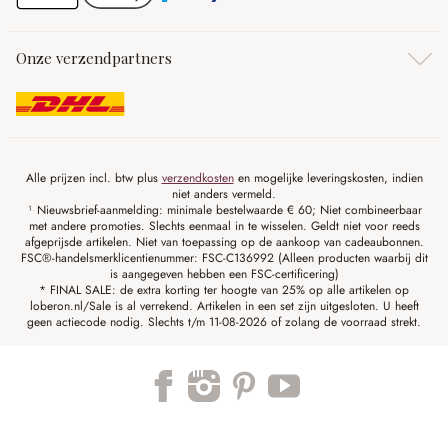
Onze verzendpartners
Alle prijzen incl. btw plus
verzendkosten
en mogelijke leveringskosten, indien
niet anders vermeld.
¹ Nieuwsbrief-aanmelding: minimale bestelwaarde € 60; Niet combineerbaar
met andere promoties. Slechts eenmaal in te wisselen. Geldt niet voor reeds
afgeprijsde artikelen. Niet van toepassing op de aankoop van cadeaubonnen.
FSC®-handelsmerklicentienummer: FSC-C136992 (Alleen producten waarbij dit
is aangegeven hebben een FSC-certificering)
* FINAL SALE: de extra korting ter hoogte van 25% op alle artikelen op
loberon.nl/Sale is al verrekend. Artikelen in een set zijn uitgesloten. U heeft
geen actiecode nodig. Slechts t/m 11-08-2026 of zolang de voorraad strekt.