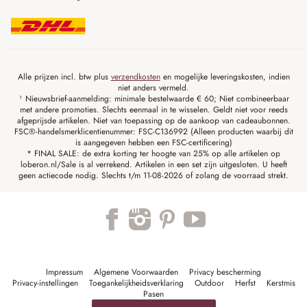
Alle prijzen incl. btw plus
verzendkosten
en mogelijke leveringskosten, indien
niet anders vermeld.
¹ Nieuwsbrief-aanmelding: minimale bestelwaarde € 60; Niet combineerbaar
met andere promoties. Slechts eenmaal in te wisselen. Geldt niet voor reeds
afgeprijsde artikelen. Niet van toepassing op de aankoop van cadeaubonnen.
FSC®-handelsmerklicentienummer: FSC-C136992 (Alleen producten waarbij dit
is aangegeven hebben een FSC-certificering)
* FINAL SALE: de extra korting ter hoogte van 25% op alle artikelen op
loberon.nl/Sale is al verrekend. Artikelen in een set zijn uitgesloten. U heeft
geen actiecode nodig. Slechts t/m 11-08-2026 of zolang de voorraad strekt.
Impressum
Algemene Voorwaarden
Privacy bescherming
Privacy-instellingen
Toegankelijkheidsverklaring
Outdoor
Herfst
Kerstmis
Pasen