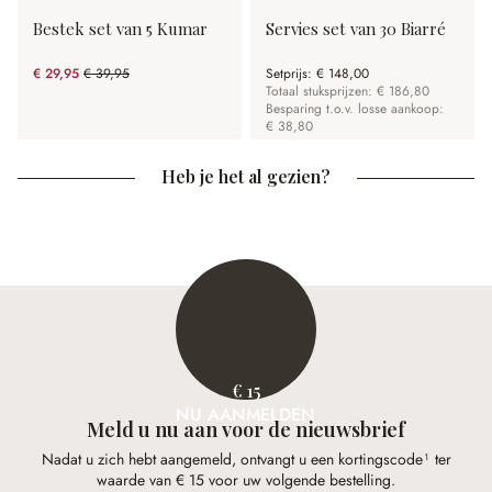
Bestek set van 5 Kumar
Servies set van 30 Biarré
€ 29,95
€ 39,95
Setprijs:
€ 148,00
(25.03% gespart)
Totaal stuksprijzen: € 186,80
Besparing t.o.v. losse aankoop:
€ 38,80
Heb je het al gezien?
€ 15
NU AANMELDEN
Meld u nu aan voor de nieuwsbrief
Nadat u zich hebt aangemeld, ontvangt u een kortingscode¹ ter
waarde van € 15 voor uw volgende bestelling.