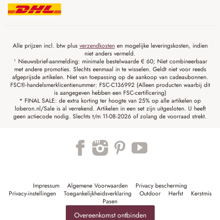
Alle prijzen incl. btw plus
verzendkosten
en mogelijke leveringskosten, indien
niet anders vermeld.
¹ Nieuwsbrief-aanmelding: minimale bestelwaarde € 60; Niet combineerbaar
met andere promoties. Slechts eenmaal in te wisselen. Geldt niet voor reeds
afgeprijsde artikelen. Niet van toepassing op de aankoop van cadeaubonnen.
FSC®-handelsmerklicentienummer: FSC-C136992 (Alleen producten waarbij dit
is aangegeven hebben een FSC-certificering)
* FINAL SALE: de extra korting ter hoogte van 25% op alle artikelen op
loberon.nl/Sale is al verrekend. Artikelen in een set zijn uitgesloten. U heeft
geen actiecode nodig. Slechts t/m 11-08-2026 of zolang de voorraad strekt.
Impressum
Algemene Voorwaarden
Privacy bescherming
Privacy-instellingen
Toegankelijkheidsverklaring
Outdoor
Herfst
Kerstmis
Pasen
Overeenkomst ontbinden