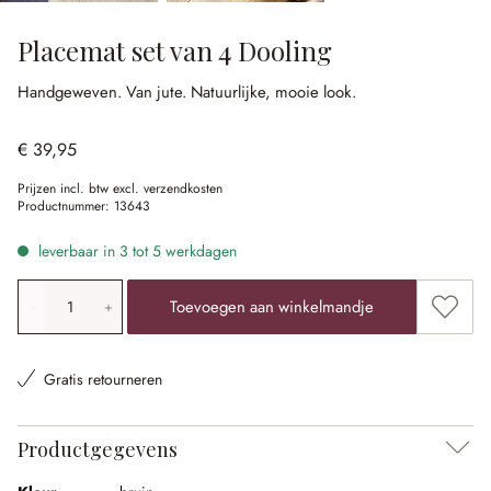
Placemat set van 4 Dooling
Handgeweven.
Van jute.
Natuurlijke, mooie look.
€ 39,95
Prijzen incl. btw excl. verzendkosten
Productnummer:
13643
leverbaar in 3 tot 5 werkdagen
Producthoeveelheid: voer de gewenste waarde in of gebr
Toevoe
Toevoegen aan winkelmandje
Gratis retourneren
Productgegevens