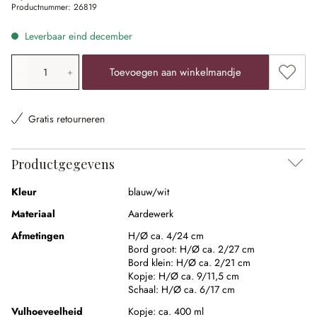
Productnummer:
26819
Leverbaar eind december
Producthoeveelheid: voer de gewenste waarde in of gebr
Toevoe
Toevoegen aan winkelmandje
Gratis retourneren
Productgegevens
Kleur
blauw/wit
Materiaal
Aardewerk
Afmetingen
H/Ø ca. 4/24 cm
Bord groot:
H/Ø ca. 2/27 cm
Bord klein:
H/Ø ca. 2/21 cm
Kopje:
H/Ø ca. 9/11,5 cm
Schaal:
H/Ø ca. 6/17 cm
Vulhoeveelheid
Kopje:
ca. 400 ml