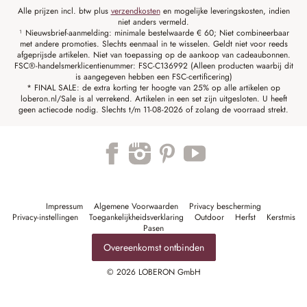
Alle prijzen incl. btw plus
verzendkosten
en mogelijke leveringskosten, indien
niet anders vermeld.
¹ Nieuwsbrief-aanmelding: minimale bestelwaarde € 60; Niet combineerbaar
met andere promoties. Slechts eenmaal in te wisselen. Geldt niet voor reeds
afgeprijsde artikelen. Niet van toepassing op de aankoop van cadeaubonnen.
FSC®-handelsmerklicentienummer: FSC-C136992 (Alleen producten waarbij dit
is aangegeven hebben een FSC-certificering)
* FINAL SALE: de extra korting ter hoogte van 25% op alle artikelen op
loberon.nl/Sale is al verrekend. Artikelen in een set zijn uitgesloten. U heeft
geen actiecode nodig. Slechts t/m 11-08-2026 of zolang de voorraad strekt.
Impressum
Algemene Voorwaarden
Privacy bescherming
Privacy-instellingen
Toegankelijkheidsverklaring
Outdoor
Herfst
Kerstmis
Pasen
Overeenkomst ontbinden
© 2026 LOBERON GmbH