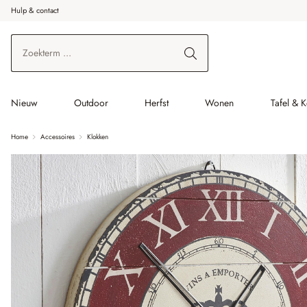
Hulp & contact
r de hoofdinhoud
Ga naar zoeken
Ga naar de hoofdnavigatie
Nieuw
Outdoor
Herfst
Wonen
Tafel & 
Home
Accessoires
Klokken