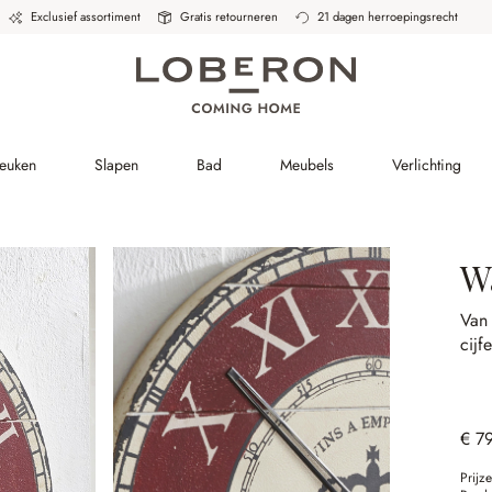
Exclusief assortiment
Gratis retourneren
21 dagen herroepingsrecht
Keuken
Slapen
Bad
Meubels
Verlichting
W
Van
cijfe
€ 7
Prijz