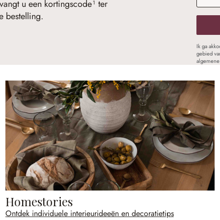
vangt u een kortingscode¹ ter
 bestelling.
Ik ga akk
gebied va
algemene 
Homestories
Ontdek individuele interieurideeën en decoratietips