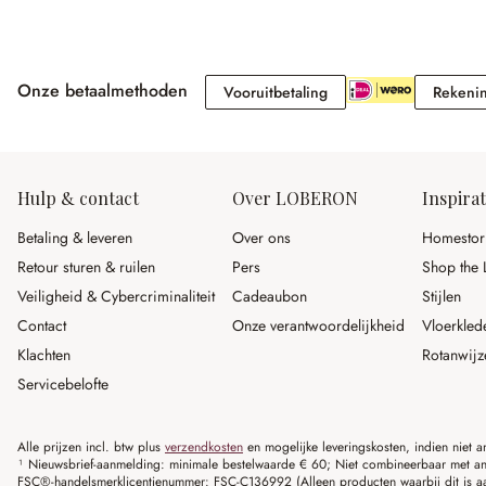
Onze betaalmethoden
Vooruitbetaling
Vooruitbetaling
Rekeni
Hulp & contact
Over LOBERON
Inspirat
Betaling & leveren
Over ons
Homestor
Retour sturen & ruilen
Pers
Shop the 
Veiligheid & Cybercriminaliteit
Cadeaubon
Stijlen
Contact
Onze verantwoordelijkheid
Vloerkled
Klachten
Rotanwijz
Servicebelofte
Alle prijzen incl. btw plus
verzendkosten
en mogelijke leveringskosten, indien niet 
¹ Nieuwsbrief-aanmelding: minimale bestelwaarde € 60; Niet combineerbaar met and
FSC®-handelsmerklicentienummer: FSC-C136992 (Alleen producten waarbij dit is a