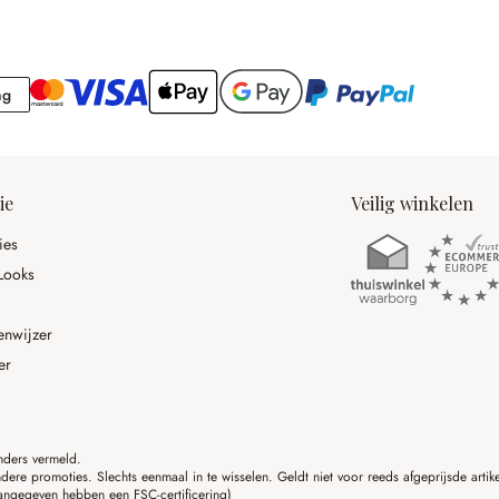
Rekening
ng
ie
Veilig winkelen
ies
Looks
enwijzer
er
anders vermeld.
ere promoties. Slechts eenmaal in te wisselen. Geldt niet voor reeds afgeprijsde art
angegeven hebben een FSC-certificering)