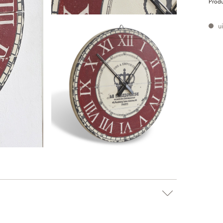
Prod
ui