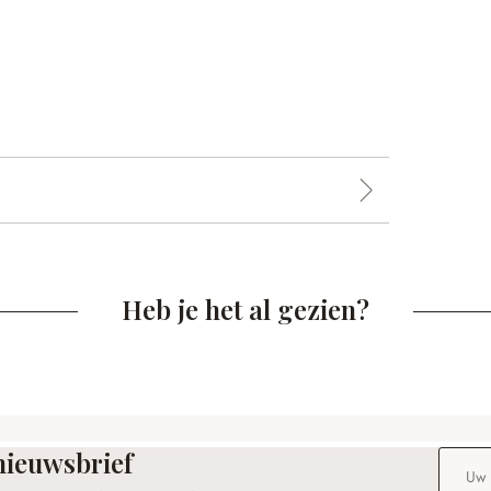
Heb je het al gezien?
nieuwsbrief
E-maila