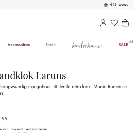
€ 15¹ cadeau
U heeft 
Wi
kinderkamer
-2
(25
Accessoires
Textiel
SALE
andklok Laruns
 hoogwaardig mangohout.
Stijlvolle retro-look.
Mooie Romeinse
rs.
9,95
en incl. btw excl. verzendkosten