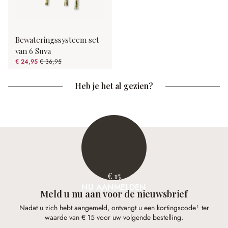
Bewateringssysteem set
van 6 Suva
€ 24,95
€ 36,95
(32.48% gespart)
Heb je het al gezien?
€ 15
NU AANMELDEN
Meld u nu aan voor de nieuwsbrief
Nadat u zich hebt aangemeld, ontvangt u een kortingscode¹ ter
waarde van € 15 voor uw volgende bestelling.