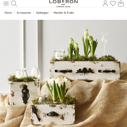
U heef
Wi
Naar de hoofdinhoud
Home
Accessoires
Opbergen
Manden & Kisten