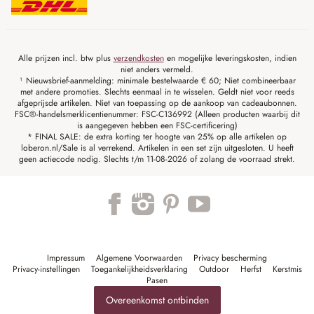
Alle prijzen incl. btw plus
verzendkosten
en mogelijke leveringskosten, indien
niet anders vermeld.
¹ Nieuwsbrief-aanmelding: minimale bestelwaarde € 60; Niet combineerbaar
met andere promoties. Slechts eenmaal in te wisselen. Geldt niet voor reeds
afgeprijsde artikelen. Niet van toepassing op de aankoop van cadeaubonnen.
FSC®-handelsmerklicentienummer: FSC-C136992 (Alleen producten waarbij dit
is aangegeven hebben een FSC-certificering)
* FINAL SALE: de extra korting ter hoogte van 25% op alle artikelen op
loberon.nl/Sale is al verrekend. Artikelen in een set zijn uitgesloten. U heeft
geen actiecode nodig. Slechts t/m 11-08-2026 of zolang de voorraad strekt.
Impressum
Algemene Voorwaarden
Privacy bescherming
Privacy-instellingen
Toegankelijkheidsverklaring
Outdoor
Herfst
Kerstmis
Pasen
Overeenkomst ontbinden