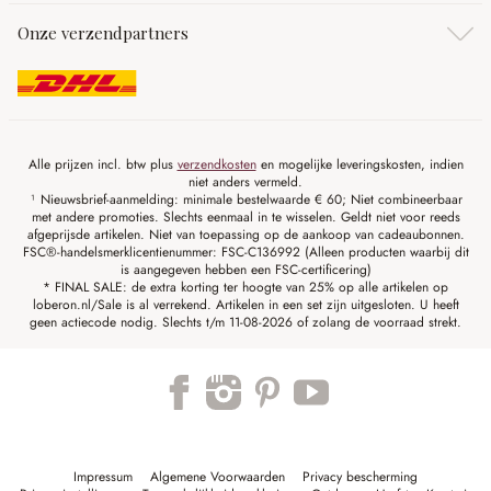
Onze verzendpartners
Alle prijzen incl. btw plus
verzendkosten
en mogelijke leveringskosten, indien
niet anders vermeld.
¹ Nieuwsbrief-aanmelding: minimale bestelwaarde € 60; Niet combineerbaar
met andere promoties. Slechts eenmaal in te wisselen. Geldt niet voor reeds
afgeprijsde artikelen. Niet van toepassing op de aankoop van cadeaubonnen.
FSC®-handelsmerklicentienummer: FSC-C136992 (Alleen producten waarbij dit
is aangegeven hebben een FSC-certificering)
* FINAL SALE: de extra korting ter hoogte van 25% op alle artikelen op
loberon.nl/Sale is al verrekend. Artikelen in een set zijn uitgesloten. U heeft
geen actiecode nodig. Slechts t/m 11-08-2026 of zolang de voorraad strekt.
Impressum
Algemene Voorwaarden
Privacy bescherming