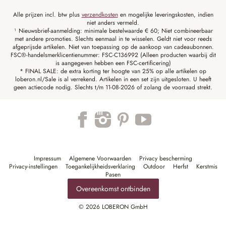
Alle prijzen incl. btw plus
verzendkosten
en mogelijke leveringskosten, indien
niet anders vermeld.
¹ Nieuwsbrief-aanmelding: minimale bestelwaarde € 60; Niet combineerbaar
met andere promoties. Slechts eenmaal in te wisselen. Geldt niet voor reeds
afgeprijsde artikelen. Niet van toepassing op de aankoop van cadeaubonnen.
FSC®-handelsmerklicentienummer: FSC-C136992 (Alleen producten waarbij dit
is aangegeven hebben een FSC-certificering)
* FINAL SALE: de extra korting ter hoogte van 25% op alle artikelen op
loberon.nl/Sale is al verrekend. Artikelen in een set zijn uitgesloten. U heeft
geen actiecode nodig. Slechts t/m 11-08-2026 of zolang de voorraad strekt.
Impressum
Algemene Voorwaarden
Privacy bescherming
Privacy-instellingen
Toegankelijkheidsverklaring
Outdoor
Herfst
Kerstmis
Pasen
Overeenkomst ontbinden
© 2026 LOBERON GmbH