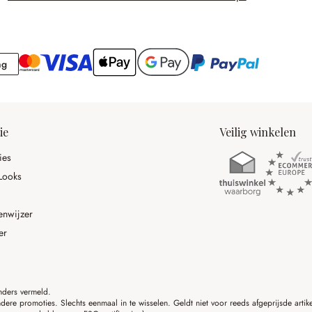
Rekening
ng
ie
Veilig winkelen
ies
Looks
enwijzer
er
anders vermeld.
ere promoties. Slechts eenmaal in te wisselen. Geldt niet voor reeds afgeprijsde art