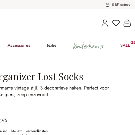
€ 15¹ cadeau
U heeft 
Wi
kinderkamer
-2
(25
Accessoires
Textiel
SALE
rganizer Lost Socks
mante vintage stijl.
3 decoratieve haken.
Perfect voor
nijpers, zeep enzovoort.
9,95
en incl. btw excl. verzendkosten