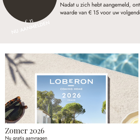
Nadat u zich hebt aangemeld, ont
waarde van € 15 voor uw volgende
€ 15
NU AANMELDEN
Zomer 2026
Nu gratis aanvragen