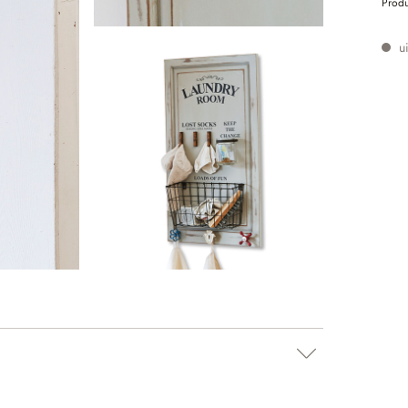
Prod
ui