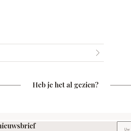
Heb je het al gezien?
nieuwsbrief
E-maila