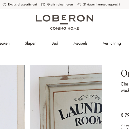
Exclusief assortiment
Gratis retourneren
21 dagen herroepingsrecht
Keuken
Slapen
Bad
Meubels
Verlichting
O
Char
wask
€ 7
Prijz