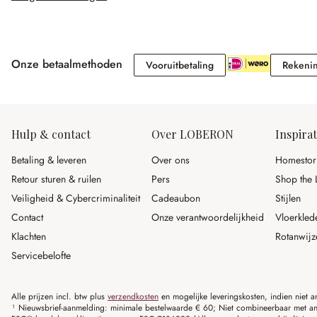
Onze betaalmethoden
Vooruitbetaling
Vooruitbetaling
Rekeni
Hulp & contact
Over LOBERON
Inspirat
Betaling & leveren
Over ons
Homestor
Retour sturen & ruilen
Pers
Shop the 
Veiligheid & Cybercriminaliteit
Cadeaubon
Stijlen
Contact
Onze verantwoordelijkheid
Vloerkled
Klachten
Rotanwijz
Servicebelofte
Alle prijzen incl. btw plus
verzendkosten
en mogelijke leveringskosten, indien niet 
¹ Nieuwsbrief-aanmelding: minimale bestelwaarde € 60; Niet combineerbaar met and