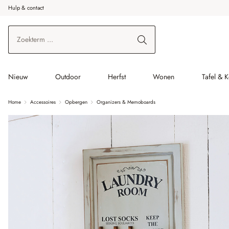
Hulp & contact
r de hoofdinhoud
Ga naar zoeken
Ga naar de hoofdnavigatie
Nieuw
Outdoor
Herfst
Wonen
Tafel & 
Home
Accessoires
Opbergen
Organizers & Memoboards