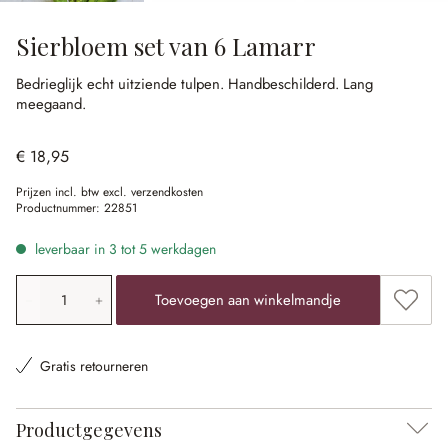
Sierbloem set van 6 Lamarr
Bedrieglijk echt uitziende tulpen.
Handbeschilderd.
Lang
meegaand.
€ 18,95
Prijzen incl. btw excl. verzendkosten
Productnummer:
22851
leverbaar in 3 tot 5 werkdagen
Producthoeveelheid: voer de gewenste waarde in of gebr
Toevoe
Toevoegen aan winkelmandje
Gratis retourneren
Productgegevens