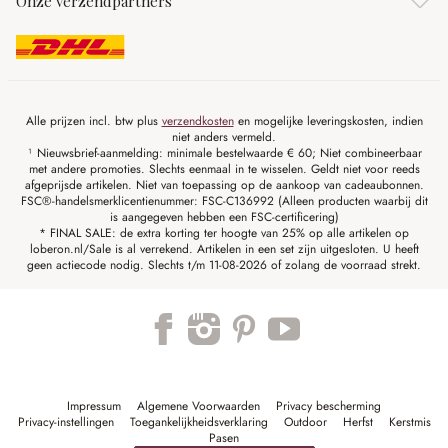
Onze verzendpartners
Alle prijzen incl. btw plus
verzendkosten
en mogelijke leveringskosten, indien
niet anders vermeld.
¹ Nieuwsbrief-aanmelding: minimale bestelwaarde € 60; Niet combineerbaar
met andere promoties. Slechts eenmaal in te wisselen. Geldt niet voor reeds
afgeprijsde artikelen. Niet van toepassing op de aankoop van cadeaubonnen.
FSC®-handelsmerklicentienummer: FSC-C136992 (Alleen producten waarbij dit
is aangegeven hebben een FSC-certificering)
* FINAL SALE: de extra korting ter hoogte van 25% op alle artikelen op
loberon.nl/Sale is al verrekend. Artikelen in een set zijn uitgesloten. U heeft
geen actiecode nodig. Slechts t/m 11-08-2026 of zolang de voorraad strekt.
Impressum
Algemene Voorwaarden
Privacy bescherming
Privacy-instellingen
Toegankelijkheidsverklaring
Outdoor
Herfst
Kerstmis
Pasen