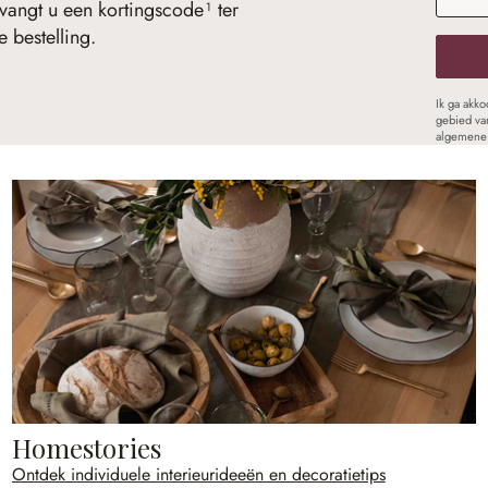
vangt u een kortingscode¹ ter
 bestelling.
Ik ga akk
gebied va
algemene 
Homestories
Ontdek individuele interieurideeën en decoratietips