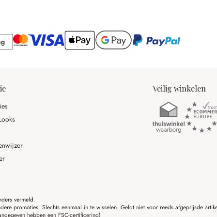
Rekening
ng
ie
Veilig winkelen
ies
Looks
enwijzer
er
anders vermeld.
ere promoties. Slechts eenmaal in te wisselen. Geldt niet voor reeds afgeprijsde art
angegeven hebben een FSC-certificering)