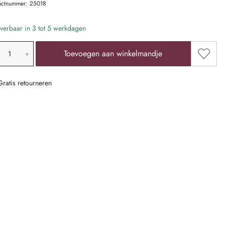
uctnummer:
25018
verbaar in 3 tot 5 werkdagen
oducthoeveelheid: voer de gewenste waarde 
Toevoe
Toevoegen aan winkelmandje
Gratis retourneren