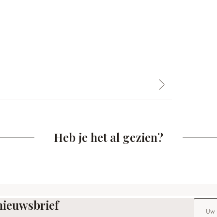
Heb je het al gezien?
nieuwsbrief
E-maila