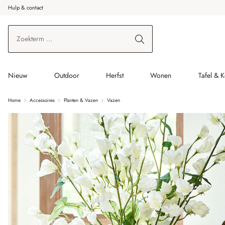
Hulp & contact
r de hoofdinhoud
Ga naar zoeken
Ga naar de hoofdnavigatie
Nieuw
Outdoor
Herfst
Wonen
Tafel & 
Home
Accessoires
Planten & Vazen
Vazen