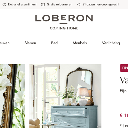
Exclusief assortiment
Gratis retourneren
21 dagen herroepingsrecht
Keuken
Slapen
Bad
Meubels
Verlichting
Sale
V
Fijn
€ 1
Prijz