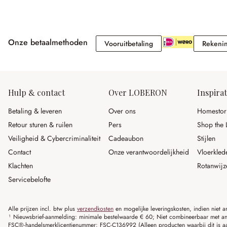
Onze betaalmethoden
Vooruitbetaling
Vooruitbetaling
Rekeni
Hulp & contact
Over LOBERON
Inspirat
Betaling & leveren
Over ons
Homestor
Retour sturen & ruilen
Pers
Shop the 
Veiligheid & Cybercriminaliteit
Cadeaubon
Stijlen
Contact
Onze verantwoordelijkheid
Vloerkled
Klachten
Rotanwijz
Servicebelofte
Alle prijzen incl. btw plus
verzendkosten
en mogelijke leveringskosten, indien niet 
¹ Nieuwsbrief-aanmelding: minimale bestelwaarde € 60; Niet combineerbaar met and
FSC®-handelsmerklicentienummer: FSC-C136992 (Alleen producten waarbij dit is a