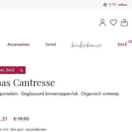
€ 15¹ cadeau
U heeft 
Wi
kinderkamer
-2
(25
Accessoires
Textiel
SALE
%
%
aas Cantresse
 porselein.
Geglazuurd binnenoppervlak.
Organisch ontwerp.
1,21
€ 19,95
(43.81% gespart)
en incl. btw excl. verzendkosten