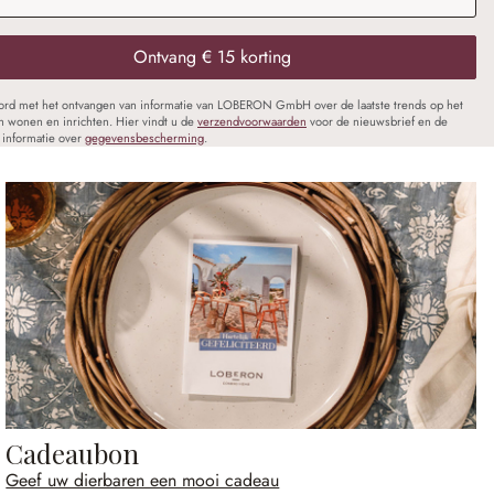
Ontvang € 15 korting
oord met het ontvangen van informatie van LOBERON GmbH over de laatste trends op het
n wonen en inrichten. Hier vindt u de
verzendvoorwaarden
voor de nieuwsbrief en de
informatie over
gegevensbescherming
.
Cadeaubon
Geef uw dierbaren een mooi cadeau