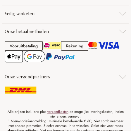
Veilig winkelen
Onze betaalmethoden
Vooruitbetaling
Rekening
Vooruitbetaling
Rekening
Onze verzendpartners
Alle prijzen incl. btw plus
verzendkosten
en mogelijke leveringskosten, indien
niet anders vermeld.
¹ Nieuwsbrief-aanmelding: minimale bestelwaarde € 60; Niet combineerbaar
met andere promoties. Slechts eenmaal in te wisselen. Geldt niet voor reeds
afgeprijsde artikelen. Niet van toepassing op de aankoop van cadeaubonnen.