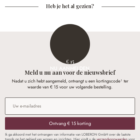
Heb je het al gezien?
€ 15
NU AANMELDEN
Meld u nu aan voor de nieuwsbrief
Nadat u zich hebt aangemeld, ontvangt u een kortingscode¹ ter
waarde van € 15 voor uw volgende bestelling.
E-mailadres
*
Ontvang € 15 korting
Ik ga akkoord met het ontvangen van informatie van LOBERON GmbH over de laatste
trends op het gebied van wonen en inrichten. Hier vindt u de
verzendvoorwaarden
voor