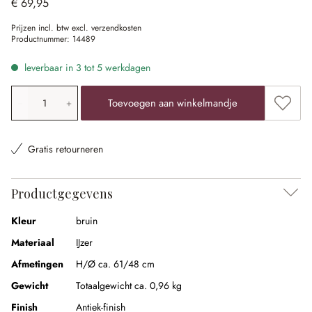
€ 69,95
Prijzen incl. btw excl. verzendkosten
Productnummer:
14489
leverbaar in 3 tot 5 werkdagen
Producthoeveelheid: voer de gewenste waarde in of gebr
Toevoe
Toevoegen aan winkelmandje
Gratis retourneren
Productgegevens
Kleur
bruin
Materiaal
IJzer
Afmetingen
H/Ø ca. 61/48 cm
Gewicht
Totaalgewicht ca. 0,96 kg
Finish
Antiek-finish