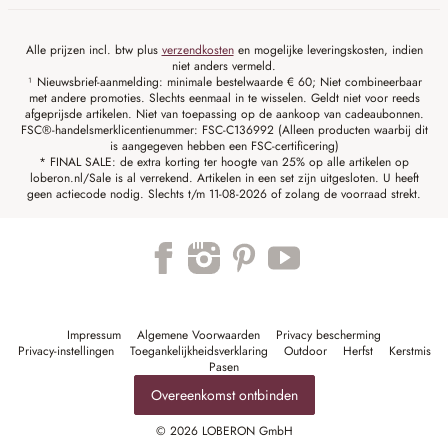
Alle prijzen incl. btw plus
verzendkosten
en mogelijke leveringskosten, indien
niet anders vermeld.
¹ Nieuwsbrief-aanmelding: minimale bestelwaarde € 60; Niet combineerbaar
met andere promoties. Slechts eenmaal in te wisselen. Geldt niet voor reeds
afgeprijsde artikelen. Niet van toepassing op de aankoop van cadeaubonnen.
FSC®-handelsmerklicentienummer: FSC-C136992 (Alleen producten waarbij dit
is aangegeven hebben een FSC-certificering)
* FINAL SALE: de extra korting ter hoogte van 25% op alle artikelen op
loberon.nl/Sale is al verrekend. Artikelen in een set zijn uitgesloten. U heeft
geen actiecode nodig. Slechts t/m 11-08-2026 of zolang de voorraad strekt.
Impressum
Algemene Voorwaarden
Privacy bescherming
Privacy-instellingen
Toegankelijkheidsverklaring
Outdoor
Herfst
Kerstmis
Pasen
Overeenkomst ontbinden
© 2026 LOBERON GmbH