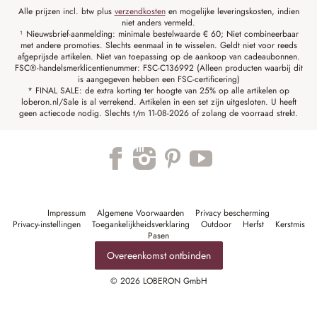
Alle prijzen incl. btw plus
verzendkosten
en mogelijke leveringskosten, indien
niet anders vermeld.
¹ Nieuwsbrief-aanmelding: minimale bestelwaarde € 60; Niet combineerbaar
met andere promoties. Slechts eenmaal in te wisselen. Geldt niet voor reeds
afgeprijsde artikelen. Niet van toepassing op de aankoop van cadeaubonnen.
FSC®-handelsmerklicentienummer: FSC-C136992 (Alleen producten waarbij dit
is aangegeven hebben een FSC-certificering)
* FINAL SALE: de extra korting ter hoogte van 25% op alle artikelen op
loberon.nl/Sale is al verrekend. Artikelen in een set zijn uitgesloten. U heeft
geen actiecode nodig. Slechts t/m 11-08-2026 of zolang de voorraad strekt.
Impressum
Algemene Voorwaarden
Privacy bescherming
Privacy-instellingen
Toegankelijkheidsverklaring
Outdoor
Herfst
Kerstmis
Pasen
Overeenkomst ontbinden
© 2026 LOBERON GmbH