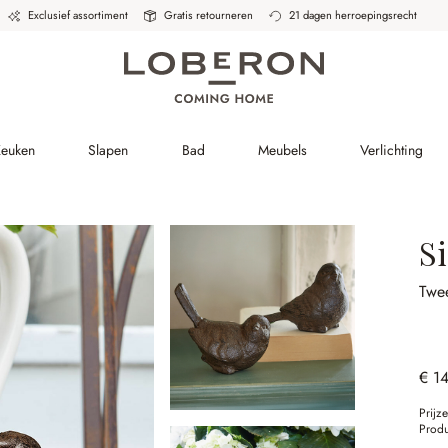
Exclusief assortiment
Gratis retourneren
21 dagen herroepingsrecht
Keuken
Slapen
Bad
Meubels
Verlichting
Si
Twee
€ 1
Prijz
Prod