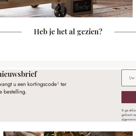
Heb je het al gezien?
nieuwsbrief
E-maila
vangt u een kortingscode¹ ter
 bestelling.
Ik ga akk
gebied va
algemene 