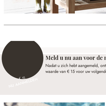
Meld u nu aan voor de 
Nadat u zich hebt aangemeld, ont
waarde van € 15 voor uw volgende
€ 15
NU AANMELDEN