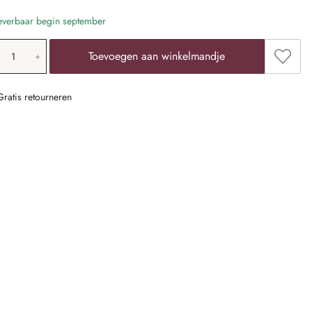
verbaar begin september
oducthoeveelheid: voer de gewenste waarde 
Toevoe
Toevoegen aan winkelmandje
Gratis retourneren