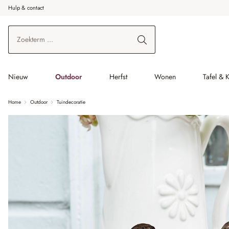
Hulp & contact
r de hoofdinhoud
Ga naar zoeken
Ga naar de hoofdnavigatie
Nieuw
Outdoor
Herfst
Wonen
Tafel & 
Home
Outdoor
Tuindecoratie