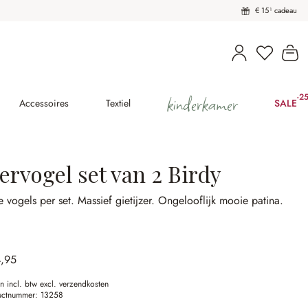
€ 15¹ cadeau
U heeft 
Wi
kinderkamer
-2
(2
Accessoires
Textiel
SALE
ervogel set van 2 Birdy
 vogels per set.
Massief gietijzer.
Ongelooflijk mooie patina.
4,95
en incl. btw excl. verzendkosten
uctnummer:
13258