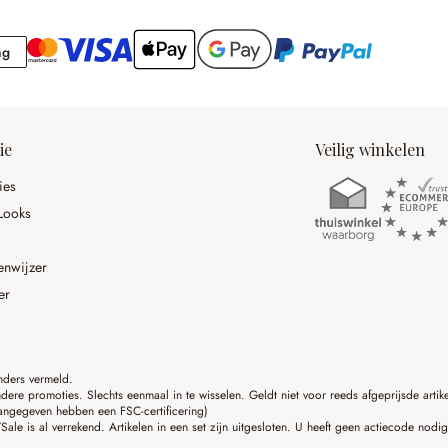
Rekening
ng
ie
Veilig winkelen
ies
Looks
enwijzer
er
anders vermeld.
ere promoties. Slechts eenmaal in te wisselen. Geldt niet voor reeds afgeprijsde art
angegeven hebben een FSC-certificering)
ale is al verrekend. Artikelen in een set zijn uitgesloten. U heeft geen actiecode nodi