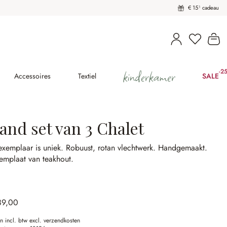
€ 15¹ cadeau
U heeft 
Wi
kinderkamer
-2
(2
Accessoires
Textiel
SALE
and set van 3 Chalet
exemplaar is uniek.
Robuust, rotan vlechtwerk.
Handgemaakt.
emplaat van teakhout.
89,00
en incl. btw excl. verzendkosten