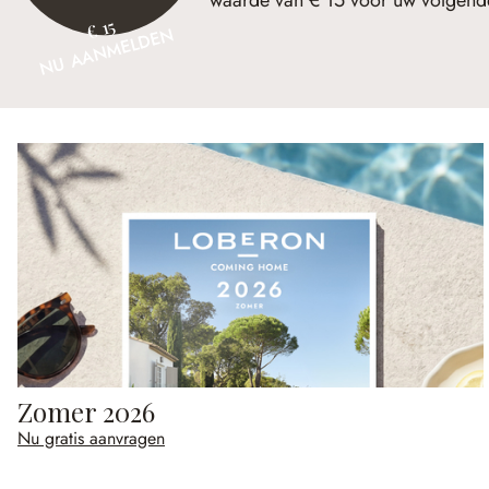
waarde van € 15 voor uw volgende
€ 15
NU AANMELDEN
Zomer 2026
Nu gratis aanvragen