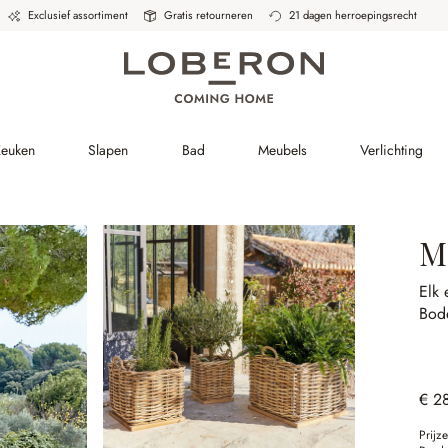
Exclusief assortiment
Gratis retourneren
21 dagen herroepingsrecht
Keuken
Slapen
Bad
Meubels
Verlichting
M
Elk 
Bod
€ 2
Prijz