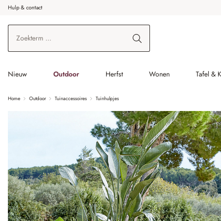
Hulp & contact
r de hoofdinhoud
Ga naar zoeken
Ga naar de hoofdnavigatie
Nieuw
Outdoor
Herfst
Wonen
Tafel & 
Home
Outdoor
Tuinaccessoires
Tuinhulpjes