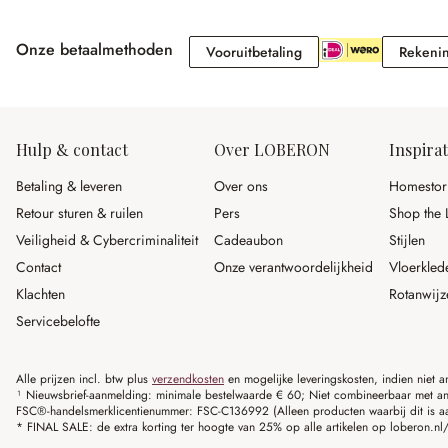
Onze betaalmethoden
Vooruitbetaling
Vooruitbetaling
Rekeni
Hulp & contact
Over LOBERON
Inspirat
Betaling & leveren
Over ons
Homestor
Retour sturen & ruilen
Pers
Shop the 
Veiligheid & Cybercriminaliteit
Cadeaubon
Stijlen
Contact
Onze verantwoordelijkheid
Vloerkled
Klachten
Rotanwijz
Servicebelofte
Alle prijzen incl. btw plus
verzendkosten
en mogelijke leveringskosten, indien niet 
¹ Nieuwsbrief-aanmelding: minimale bestelwaarde € 60; Niet combineerbaar met and
FSC®-handelsmerklicentienummer: FSC-C136992 (Alleen producten waarbij dit is a
* FINAL SALE: de extra korting ter hoogte van 25% op alle artikelen op loberon.nl/S