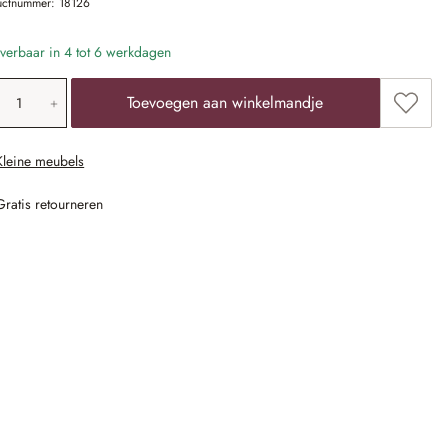
uctnummer:
18126
verbaar in 4 tot 6 werkdagen
oducthoeveelheid: voer de gewenste waarde 
Toevoe
Toevoegen aan winkelmandje
Kleine meubels
Gratis retourneren