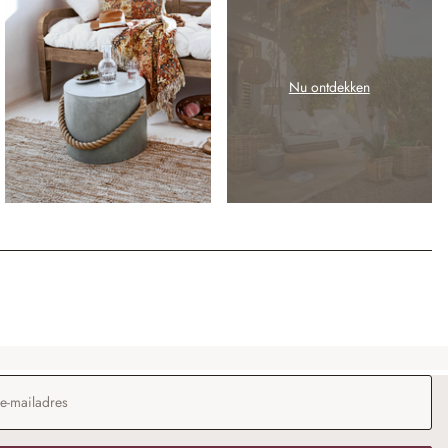
Nu ontdekken
dres
*