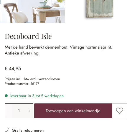
Decoboard Isle
Met de hand bewerkt dennenhout.
Vintage hortensiaprint.
Antieke afwerking.
€ 44,95
Prijzen incl. btw excl. verzendkosten
Productnummer:
16177
leverbaar in 3 tot 5 werkdagen
Producthoeveelheid: voer de gewenste waarde in of gebr
Toevoe
Toevoegen aan winkelmandje
Gratis retourneren