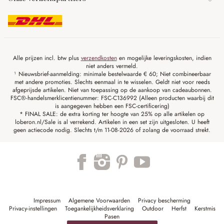
Alle prijzen incl. btw plus
verzendkosten
en mogelijke leveringskosten, indien
niet anders vermeld.
¹ Nieuwsbrief-aanmelding: minimale bestelwaarde € 60; Niet combineerbaar
met andere promoties. Slechts eenmaal in te wisselen. Geldt niet voor reeds
afgeprijsde artikelen. Niet van toepassing op de aankoop van cadeaubonnen.
FSC®-handelsmerklicentienummer: FSC-C136992 (Alleen producten waarbij dit
is aangegeven hebben een FSC-certificering)
* FINAL SALE: de extra korting ter hoogte van 25% op alle artikelen op
loberon.nl/Sale is al verrekend. Artikelen in een set zijn uitgesloten. U heeft
geen actiecode nodig. Slechts t/m 11-08-2026 of zolang de voorraad strekt.
Impressum
Algemene Voorwaarden
Privacy bescherming
Privacy-instellingen
Toegankelijkheidsverklaring
Outdoor
Herfst
Kerstmis
Pasen