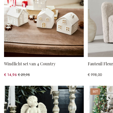
Windlicht set van 4 Country
Fauteuil Fle
€ 14,96
€ 29,95
€ 998,00
(50.05% gespart)
Set