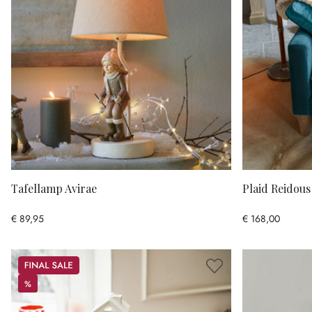
Tafellamp Avirae
Plaid Reidous
€ 89,95
€ 168,00
Sale
%
%