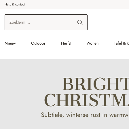
Hulp & contact
r de hoofdinhoud
Ga naar zoeken
Ga naar de hoofdnavigatie
Nieuw
Outdoor
Herfst
Wonen
Tafel & 
BRIGH
CHRISTM
Subtiele, winterse rust in warmwi