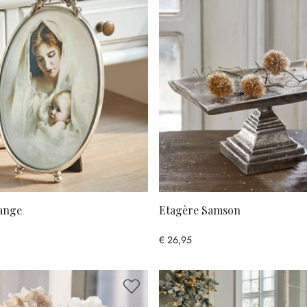
range
Etagère Samson
€ 26,95