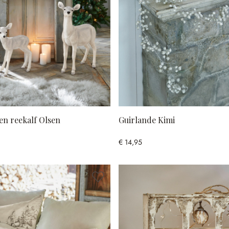
en reekalf Olsen
Guirlande Kimi
€ 14,95