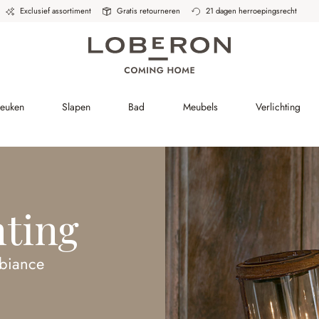
Exclusief assortiment
Gratis retourneren
21 dagen herroepingsrecht
Keuken
Slapen
Bad
Meubels
Verlichting
hting
biance