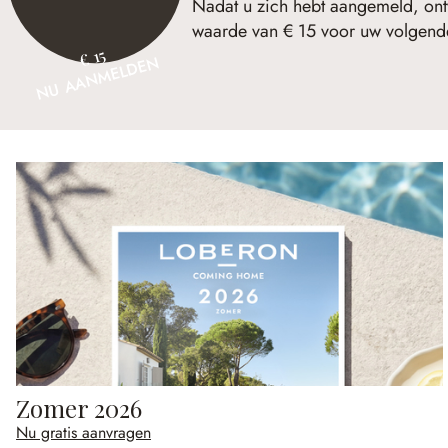
Nadat u zich hebt aangemeld, ont
waarde van € 15 voor uw volgende
€ 15
NU AANMELDEN
Zomer 2026
Nu gratis aanvragen