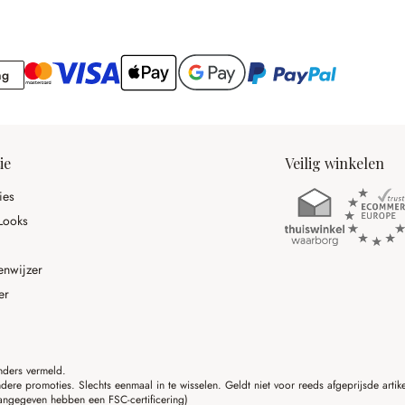
Rekening
ng
ie
Veilig winkelen
ies
Looks
enwijzer
er
anders vermeld.
ere promoties. Slechts eenmaal in te wisselen. Geldt niet voor reeds afgeprijsde art
angegeven hebben een FSC-certificering)