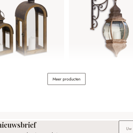
et van 2 Jadon
Lantaarn Temara
Meer producten
€ 49,95
nieuwsbrief
E-maila