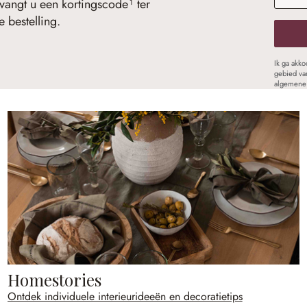
vangt u een kortingscode¹ ter
 bestelling.
Ik ga akk
gebied va
algemene 
Homestories
Ontdek individuele interieurideeën en decoratietips