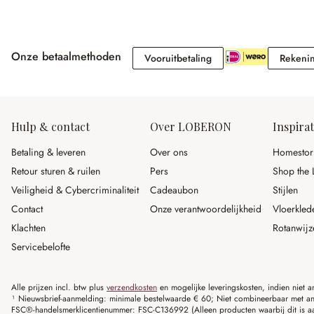
Onze betaalmethoden
Vooruitbetaling
Vooruitbetaling
Rekeni
Hulp & contact
Over LOBERON
Inspirat
Betaling & leveren
Over ons
Homestor
Retour sturen & ruilen
Pers
Shop the 
Veiligheid & Cybercriminaliteit
Cadeaubon
Stijlen
Contact
Onze verantwoordelijkheid
Vloerkled
Klachten
Rotanwijz
Servicebelofte
Alle prijzen incl. btw plus
verzendkosten
en mogelijke leveringskosten, indien niet 
¹ Nieuwsbrief-aanmelding: minimale bestelwaarde € 60; Niet combineerbaar met and
FSC®-handelsmerklicentienummer: FSC-C136992 (Alleen producten waarbij dit is a