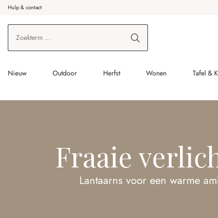
Hulp & contact
r de hoofdinhoud
Ga naar zoeken
Ga naar de hoofdnavigatie
Nieuw
Outdoor
Herfst
Wonen
Tafel & 
Fraaie verlic
Lantaarns voor een warme am