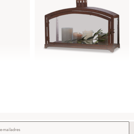
Lantaarn Miora
€ 44,95
dres
*