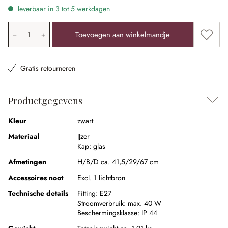
leverbaar in 3 tot 5 werkdagen
Producthoeveelheid: voer de gewenste waarde in of gebr
Toevoe
Toevoegen aan winkelmandje
Gratis retourneren
Productgegevens
Kleur
zwart
Materiaal
IJzer
Kap:
glas
Afmetingen
H/B/D ca. 41,5/29/67 cm
Accessoires noot
Excl. 1 lichtbron
Technische details
Fitting:
E27
Stroomverbruik:
max. 40 W
Beschermingsklasse:
IP 44