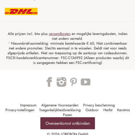
Alle prijzen incl. btw plus
verzendkosten
en mogelijke leveringskosten, indien
niet anders vermeld.
¹ Nieuwsbrief-aanmelding: minimale bestelwaarde € 60; Niet combineerbaar
met andere promoties. Slechts eenmaal in te wisselen. Geldt niet voor reeds
afgeprijsde artikelen. Niet van toepassing op de aankoop van cadeaubonnen.
FSC®-handelsmerklicentienummer: FSC-C136992 (Alleen producten waarbij dit
is aangegeven hebben een FSC-certificering)
Impressum
Algemene Voorwaarden
Privacy bescherming
Privacy-instellingen
Toegankelijkheidsverklaring
Outdoor
Herfst
Kerstmis
Pasen
Overeenkomst ontbinden
© 2026 LOBERON GmbH