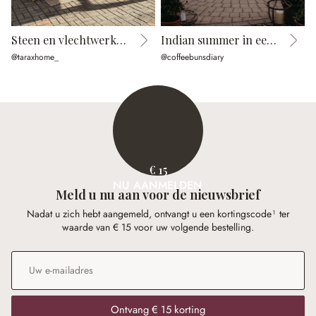
Steen en vlechtwerk in harmonie
Indian summer in een cottage garden
@taraxhome_
@coffeebunsdiary
@
€ 15
NU AANMELDEN
Meld u nu aan voor de nieuwsbrief
Nadat u zich hebt aangemeld, ontvangt u een kortingscode¹ ter
waarde van € 15 voor uw volgende bestelling.
E-mailadres
*
Ontvang € 15 korting