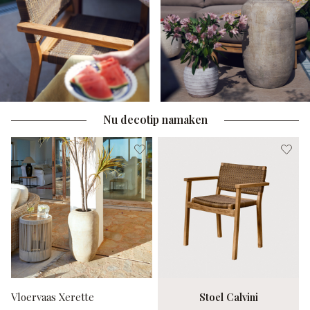
Nu decotip namaken
Vloervaas Xerette
Stoel Calvini