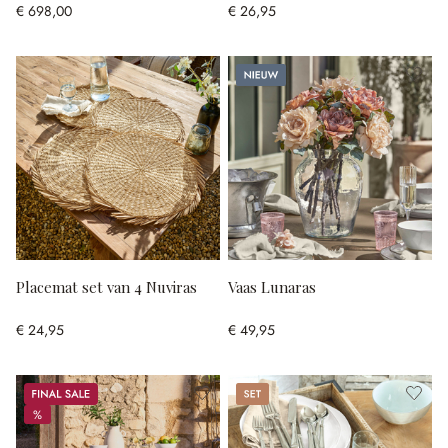
€ 698,00
€ 26,95
Nieuw
Placemat set van 4 Nuviras
Vaas Lunaras
€ 24,95
€ 49,95
Sale
Set
%
%