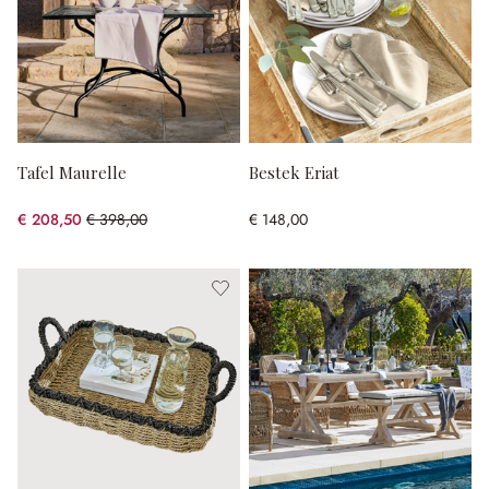
Tafel Maurelle
Bestek Eriat
€ 208,50
€ 398,00
€ 148,00
(47.61% gespart)