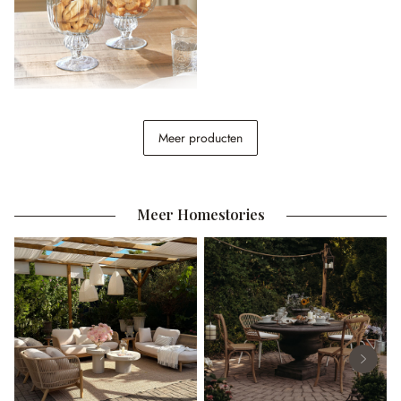
Glazen pot set van 2
Mélomiane
Meer producten
€ 49,95
Meer Homestories