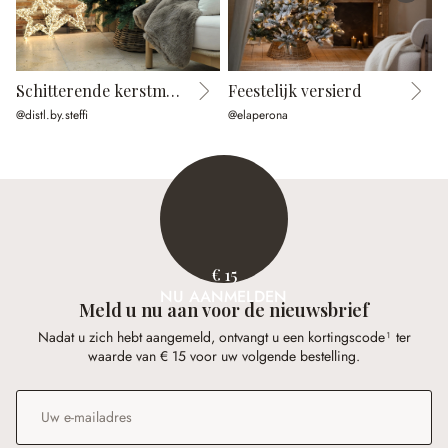
Schitterende kerstmomenten
Feestelijk versierd
@distl.by.steffi
@elaperona
@
€ 15
NU AANMELDEN
Meld u nu aan voor de nieuwsbrief
Nadat u zich hebt aangemeld, ontvangt u een kortingscode¹ ter
waarde van € 15 voor uw volgende bestelling.
E-mailadres
*