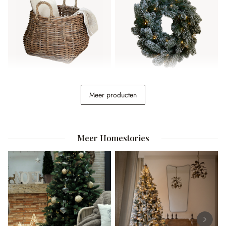
Mand Leogane
Ledkrans Regin
Meer producten
€ 84,95
€ 24,95
Meer Homestories