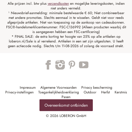
Alle prijzen incl. btw plus
verzendkosten
en mogelijke leveringskosten, indien
niet anders vermeld.
¹ Nieuwsbrief-aanmelding: minimale bestelwaarde € 60; Niet combineerbaar
met andere promoties. Slechts eenmaal in te wisselen. Geldt niet voor reeds
afgeprijsde artikelen. Niet van toepassing op de aankoop van cadeaubonnen.
FSC®-handelsmerklicentienummer: FSC-C136992 (Alleen producten waarbij dit
is aangegeven hebben een FSC-certificering)
* FINAL SALE: de extra korting ter hoogte van 25% op alle artikelen op
loberon.nl/Sale is al verrekend. Artikelen in een set zijn uitgesloten. U heeft
geen actiecode nodig. Slechts t/m 11-08-2026 of zolang de voorraad strekt.
Impressum
Algemene Voorwaarden
Privacy bescherming
Privacy-instellingen
Toegankelijkheidsverklaring
Outdoor
Herfst
Kerstmis
Pasen
Overeenkomst ontbinden
© 2026 LOBERON GmbH