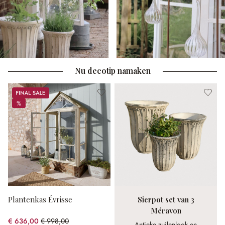
Nu decotip namaken
Sale
%
%
Plantenkas Évrisse
Sierpot set van 3
Méravon
€ 636,00
€ 998,00
Antieke zuilenlook en
(36.27% gespart)