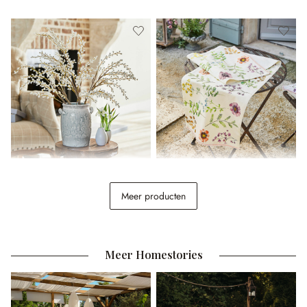
Siertak set van 3 Palmyra
Tafelloper Fahzoura
Meer producten
€ 34,95
€ 24,95
Meer Homestories