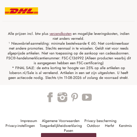
Alle prijzen incl. btw plus
verzendkosten
en mogelijke leveringskosten, indien
niet anders vermeld.
¹ Nieuwsbrief-aanmelding: minimale bestelwaarde € 60; Niet combineerbaar
met andere promoties. Slechts eenmaal in te wisselen. Geldt niet voor reeds
afgeprijsde artikelen. Niet van toepassing op de aankoop van cadeaubonnen.
FSC®-handelsmerklicentienummer: FSC-C136992 (Alleen producten waarbij dit
is aangegeven hebben een FSC-certificering)
* FINAL SALE: de extra korting ter hoogte van 25% op alle artikelen op
loberon.nl/Sale is al verrekend. Artikelen in een set zijn uitgesloten. U heeft
geen actiecode nodig. Slechts t/m 11-08-2026 of zolang de voorraad strekt.
Impressum
Algemene Voorwaarden
Privacy bescherming
Privacy-instellingen
Toegankelijkheidsverklaring
Outdoor
Herfst
Kerstmis
Pasen