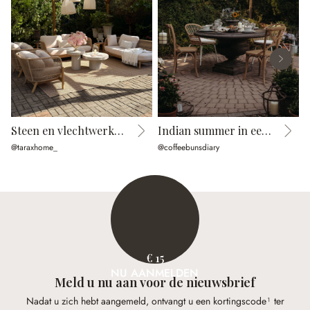
Steen en vlechtwerk in harmonie
Indian summer in een cottage garden
@taraxhome_
@coffeebunsdiary
@
€ 15
NU AANMELDEN
Meld u nu aan voor de nieuwsbrief
Nadat u zich hebt aangemeld, ontvangt u een kortingscode¹ ter