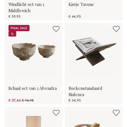
Windlicht set van 3
Kistje Tavone
Middlewich
€ 59,95
€ 44,95
Sale
%
%
Schaal set van 2 Alvendra
Boekenstandaard
Rialenca
€ 37,46
€ 74,95
€ 34,95
(50.02% gespart)