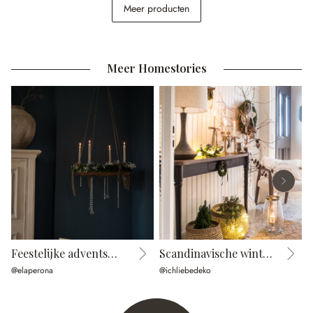
Schaal Thalina
Fauteuil Bronwyn
Meer producten
€ 39,95
€ 498,00
Meer Homestories
Feestelijke adventsmagie
Scandinavische winterdroom
F
@elaperona
@ichliebedeko
@