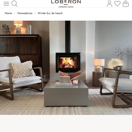
U heef
Wi
Naar de hoofdinhoud
Home
Homestories
Winter bij de haard