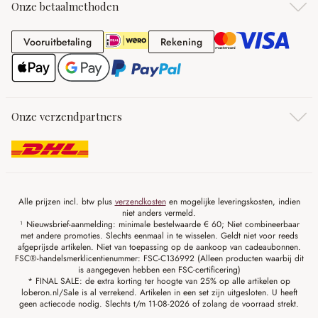
Onze betaalmethoden
Vooruitbetaling
Rekening
Vooruitbetaling
Rekening
Onze verzendpartners
Alle prijzen incl. btw plus
verzendkosten
en mogelijke leveringskosten, indien
niet anders vermeld.
¹ Nieuwsbrief-aanmelding: minimale bestelwaarde € 60; Niet combineerbaar
met andere promoties. Slechts eenmaal in te wisselen. Geldt niet voor reeds
afgeprijsde artikelen. Niet van toepassing op de aankoop van cadeaubonnen.
FSC®-handelsmerklicentienummer: FSC-C136992 (Alleen producten waarbij dit
is aangegeven hebben een FSC-certificering)
* FINAL SALE: de extra korting ter hoogte van 25% op alle artikelen op
loberon.nl/Sale is al verrekend. Artikelen in een set zijn uitgesloten. U heeft
geen actiecode nodig. Slechts t/m 11-08-2026 of zolang de voorraad strekt.