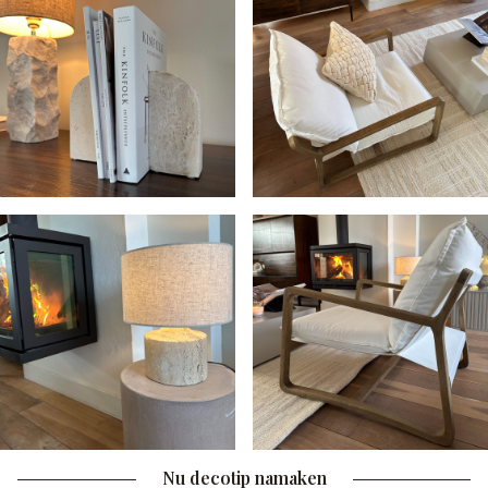
Nu decotip namaken