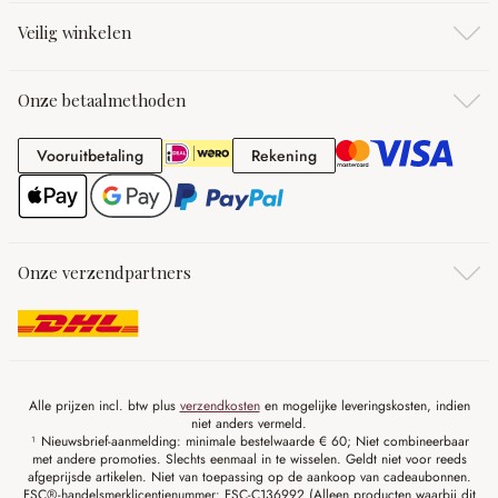
Veilig winkelen
Onze betaalmethoden
Vooruitbetaling
Rekening
Vooruitbetaling
Rekening
Onze verzendpartners
Alle prijzen incl. btw plus
verzendkosten
en mogelijke leveringskosten, indien
niet anders vermeld.
¹ Nieuwsbrief-aanmelding: minimale bestelwaarde € 60; Niet combineerbaar
met andere promoties. Slechts eenmaal in te wisselen. Geldt niet voor reeds
afgeprijsde artikelen. Niet van toepassing op de aankoop van cadeaubonnen.
FSC®-handelsmerklicentienummer: FSC-C136992 (Alleen producten waarbij dit