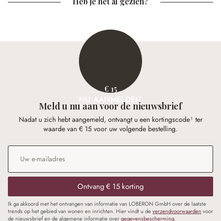
Heb je het al gezien?
€ 15
NU AANMELDEN
Meld u nu aan voor de nieuwsbrief
Nadat u zich hebt aangemeld, ontvangt u een kortingscode¹ ter
waarde van € 15 voor uw volgende bestelling.
E-mailadres
*
Ontvang € 15 korting
Ik ga akkoord met het ontvangen van informatie van LOBERON GmbH over de laatste
trends op het gebied van wonen en inrichten. Hier vindt u de
verzendvoorwaarden
voor
de nieuwsbrief en de algemene informatie over
gegevensbescherming
.