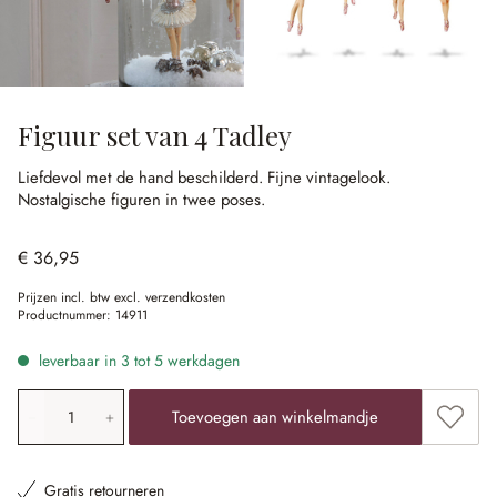
Figuur set van 4 Tadley
Liefdevol met de hand beschilderd.
Fijne vintagelook.
Nostalgische figuren in twee poses.
€ 36,95
Prijzen incl. btw excl. verzendkosten
Productnummer:
14911
leverbaar in 3 tot 5 werkdagen
Producthoeveelheid: voer de gewenste waarde in of gebr
Toevoe
Toevoegen aan winkelmandje
Gratis retourneren