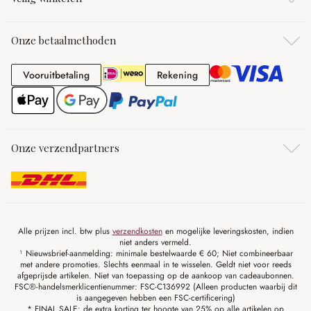
Onze betaalmethoden
Vooruitbetaling
Rekening
Vooruitbetaling
Rekening
Onze verzendpartners
Alle prijzen incl. btw plus
verzendkosten
en mogelijke leveringskosten, indien
niet anders vermeld.
¹ Nieuwsbrief-aanmelding: minimale bestelwaarde € 60; Niet combineerbaar
met andere promoties. Slechts eenmaal in te wisselen. Geldt niet voor reeds
afgeprijsde artikelen. Niet van toepassing op de aankoop van cadeaubonnen.
FSC®-handelsmerklicentienummer: FSC-C136992 (Alleen producten waarbij dit
is aangegeven hebben een FSC-certificering)
* FINAL SALE: de extra korting ter hoogte van 25% op alle artikelen op