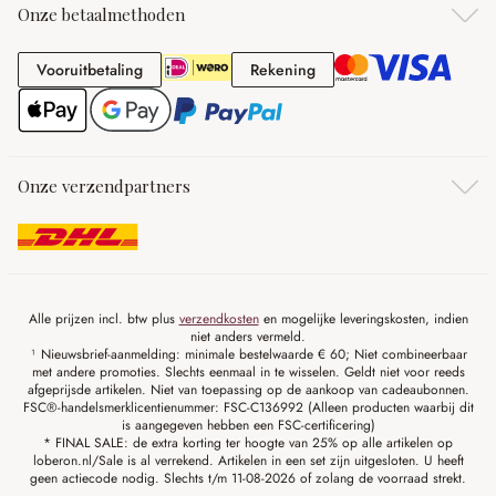
Onze betaalmethoden
Vooruitbetaling
Rekening
Vooruitbetaling
Rekening
Onze verzendpartners
Alle prijzen incl. btw plus
verzendkosten
en mogelijke leveringskosten, indien
niet anders vermeld.
¹ Nieuwsbrief-aanmelding: minimale bestelwaarde € 60; Niet combineerbaar
met andere promoties. Slechts eenmaal in te wisselen. Geldt niet voor reeds
afgeprijsde artikelen. Niet van toepassing op de aankoop van cadeaubonnen.
FSC®-handelsmerklicentienummer: FSC-C136992 (Alleen producten waarbij dit
is aangegeven hebben een FSC-certificering)
* FINAL SALE: de extra korting ter hoogte van 25% op alle artikelen op
loberon.nl/Sale is al verrekend. Artikelen in een set zijn uitgesloten. U heeft
geen actiecode nodig. Slechts t/m 11-08-2026 of zolang de voorraad strekt.