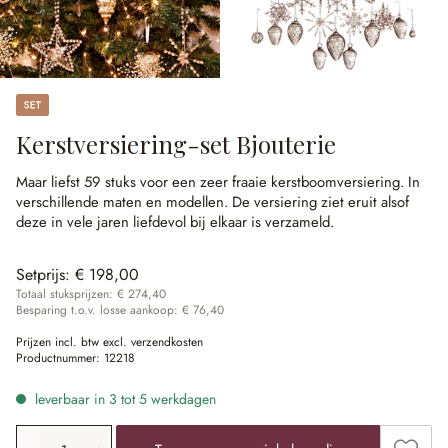
Set
Kerstversiering-set Bjouterie
Maar liefst 59 stuks voor een zeer fraaie kerstboomversiering.
In
verschillende maten en modellen.
De versiering ziet eruit alsof
deze in vele jaren liefdevol bij elkaar is verzameld.
Setprijs:
€ 198,00
Totaal stuksprijzen: € 274,40
Besparing t.o.v. losse aankoop: € 76,40
Prijzen incl. btw excl. verzendkosten
Productnummer:
12218
leverbaar in 3 tot 5 werkdagen
Producthoeveelheid: voer de gewenste waarde in of gebr
Toevoe