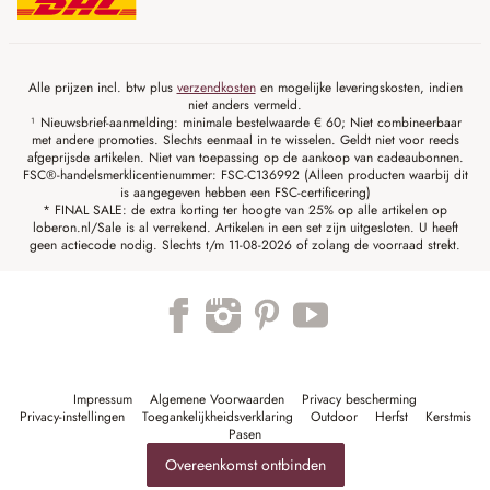
Alle prijzen incl. btw plus
verzendkosten
en mogelijke leveringskosten, indien
niet anders vermeld.
¹ Nieuwsbrief-aanmelding: minimale bestelwaarde € 60; Niet combineerbaar
met andere promoties. Slechts eenmaal in te wisselen. Geldt niet voor reeds
afgeprijsde artikelen. Niet van toepassing op de aankoop van cadeaubonnen.
FSC®-handelsmerklicentienummer: FSC-C136992 (Alleen producten waarbij dit
is aangegeven hebben een FSC-certificering)
* FINAL SALE: de extra korting ter hoogte van 25% op alle artikelen op
loberon.nl/Sale is al verrekend. Artikelen in een set zijn uitgesloten. U heeft
geen actiecode nodig. Slechts t/m 11-08-2026 of zolang de voorraad strekt.
Impressum
Algemene Voorwaarden
Privacy bescherming
Privacy-instellingen
Toegankelijkheidsverklaring
Outdoor
Herfst
Kerstmis
Pasen
Overeenkomst ontbinden