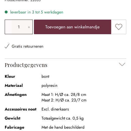
Productnummer:
22635
leverbaar in 3 tot 5 werkdagen
Producthoeveelheid: voer de gewenste waarde in of gebr
Toevoe
Toevoegen aan winkelmandje
Gratis retourneren
Productgegevens
Kleur
bont
Materiaal
polyresin
Afmetingen
Maat 1:
H/Ø ca. 28/8 cm
Maat 2:
H/Ø ca. 23/7 cm
Accessoires noot
Excl. dinerkaars
Gewicht
Totaalgewicht ca. 0,5 kg
Fabricage
Met de hand beschilderd