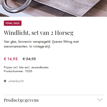
Sale
Windlicht, set van 2 Horseg
Van glas, binnenin verspiegeld.
IJzeren fitting met
sierornamenten.
In vintage-stijl.
€ 14,95
€ 24,95
(40.08% gespart)
Prijzen incl. btw excl. verzendkosten
Productnummer:
11255
uitverkocht
Productgegevens