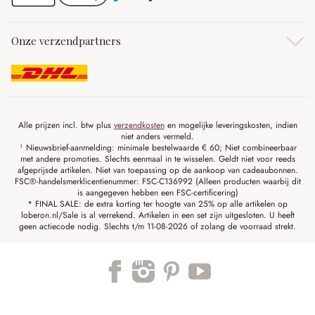
Onze verzendpartners
Alle prijzen incl. btw plus
verzendkosten
en mogelijke leveringskosten, indien
niet anders vermeld.
¹ Nieuwsbrief-aanmelding: minimale bestelwaarde € 60; Niet combineerbaar
met andere promoties. Slechts eenmaal in te wisselen. Geldt niet voor reeds
afgeprijsde artikelen. Niet van toepassing op de aankoop van cadeaubonnen.
FSC®-handelsmerklicentienummer: FSC-C136992 (Alleen producten waarbij dit
is aangegeven hebben een FSC-certificering)
* FINAL SALE: de extra korting ter hoogte van 25% op alle artikelen op
loberon.nl/Sale is al verrekend. Artikelen in een set zijn uitgesloten. U heeft
geen actiecode nodig. Slechts t/m 11-08-2026 of zolang de voorraad strekt.