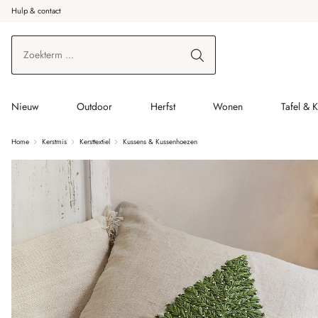
Hulp & contact
r de hoofdinhoud
Ga naar zoeken
Ga naar de hoofdnavigatie
Nieuw
Outdoor
Herfst
Wonen
Tafel & 
Home
Kerstmis
Kersttextiel
Kussens & Kussenhoezen