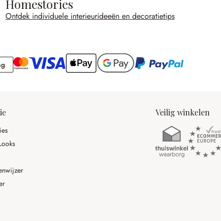
Homestories
Ontdek individuele interieurideeën en decoratietips
Rekening
ng
ie
Veilig winkelen
ies
Looks
enwijzer
er