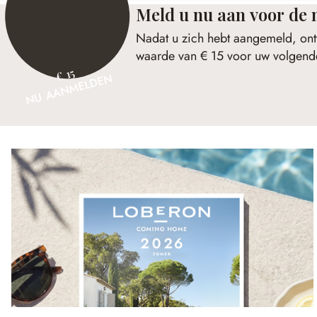
Meld u nu aan voor de 
Nadat u zich hebt aangemeld, ont
waarde van € 15 voor uw volgende
€ 15
NU AANMELDEN