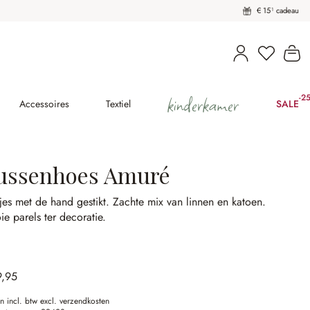
€ 15¹ cadeau
U heeft 
Wi
kinderkamer
-2
(25
Accessoires
Textiel
SALE
ussenhoes Amuré
tjes met de hand gestikt.
Zachte mix van linnen en katoen.
e parels ter decoratie.
9,95
en incl. btw excl. verzendkosten