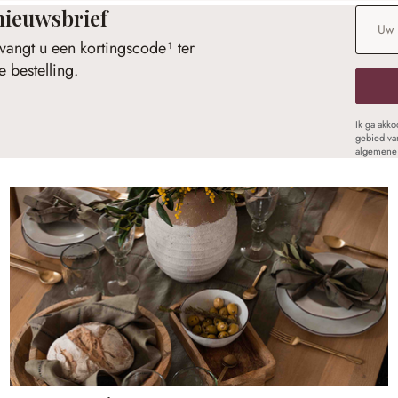
nieuwsbrief
E-maila
vangt u een kortingscode¹ ter
 bestelling.
Ik ga akk
gebied va
algemene 