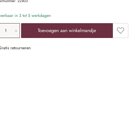
uctnummer:
22403
verbaar in 3 tot 5 werkdagen
oducthoeveelheid: voer de gewenste waarde 
Toevoe
Toevoegen aan winkelmandje
Gratis retourneren