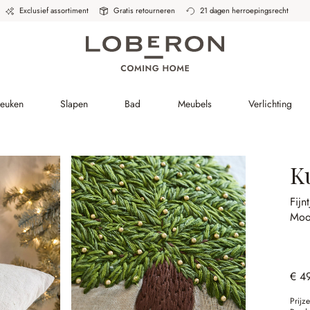
Exclusief assortiment
Gratis retourneren
21 dagen herroepingsrecht
Keuken
Slapen
Bad
Meubels
Verlichting
K
Fijn
Mooi
€ 4
Prijz