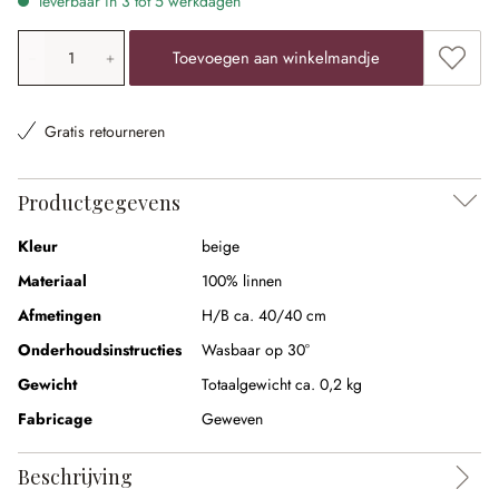
leverbaar in 3 tot 5 werkdagen
Producthoeveelheid: voer de gewenste waarde in of gebr
Toevoe
Toevoegen aan winkelmandje
Gratis retourneren
Productgegevens
Kleur
beige
Materiaal
100% linnen
Afmetingen
H/B ca. 40/40 cm
Onderhoudsinstructies
Wasbaar op 30°
Gewicht
Totaalgewicht ca. 0,2 kg
Fabricage
Geweven
Beschrijving