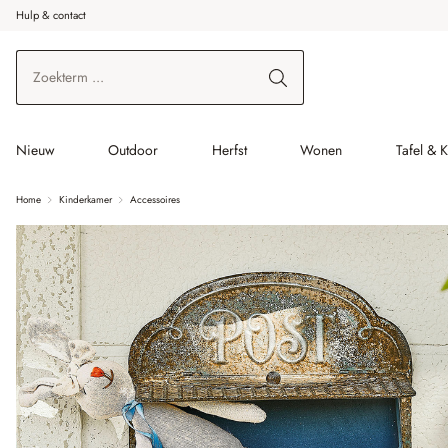
Hulp & contact
r de hoofdinhoud
Ga naar zoeken
Ga naar de hoofdnavigatie
Nieuw
Outdoor
Herfst
Wonen
Tafel & 
Home
Kinderkamer
Accessoires