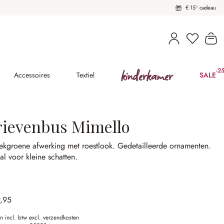
€ 15¹ cadeau
U heeft 
Wi
kinderkamer
-2
(25
Accessoires
Textiel
SALE
rievenbus Mimello
ekgroene afwerking met roestlook.
Gedetailleerde ornamenten.
al voor kleine schatten.
9,95
en incl. btw excl. verzendkosten