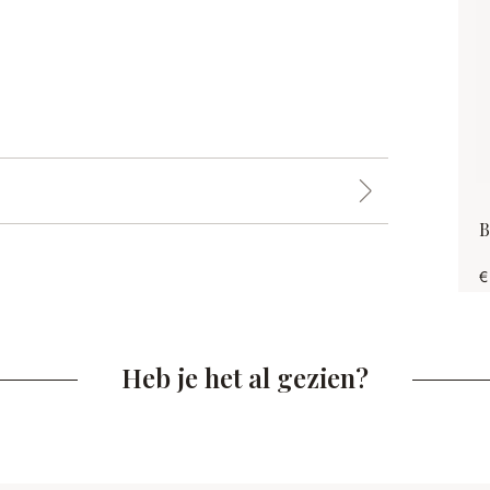
B
€
Heb je het al gezien?