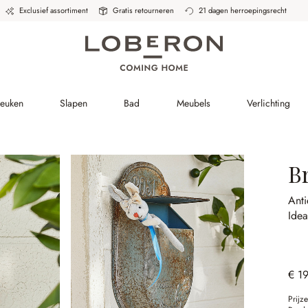
Exclusief assortiment
Gratis retourneren
21 dagen herroepingsrecht
Keuken
Slapen
Bad
Meubels
Verlichting
B
Anti
Idea
€ 1
Prijz