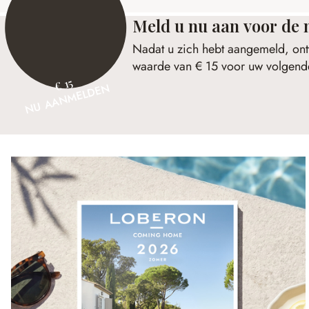
Meld u nu aan voor de 
Nadat u zich hebt aangemeld, ont
waarde van € 15 voor uw volgende
€ 15
NU AANMELDEN