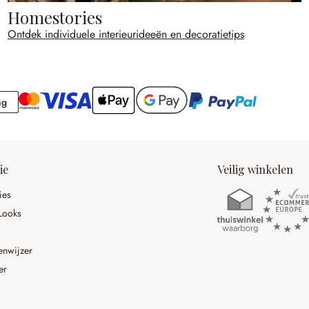
Homestories
Ontdek individuele interieurideeën en decoratietips
Rekening
ng
ie
Veilig winkelen
ies
Looks
enwijzer
er