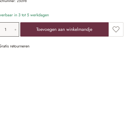
uctnummer:
25098
verbaar in 3 tot 5 werkdagen
oducthoeveelheid: voer de gewenste waarde 
Toevoe
Toevoegen aan winkelmandje
Gratis retourneren