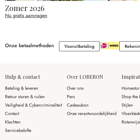
Zomer 2026
Nu gratis aanvragen
Onze betaalmethoden
Vooruitbetaling
Vooruitbetaling
Rekeni
Hulp & contact
Over LOBERON
Inspirat
Betaling & leveren
Over ons
Homestor
Retour sturen & ruilen
Pers
Shop the 
Veiligheid & Cybercriminaliteit
Cadeaubon
Stijlen
Contact
Onze verantwoordelijkheid
Vloerkled
Klachten
Rotanwijz
Servicebelofte