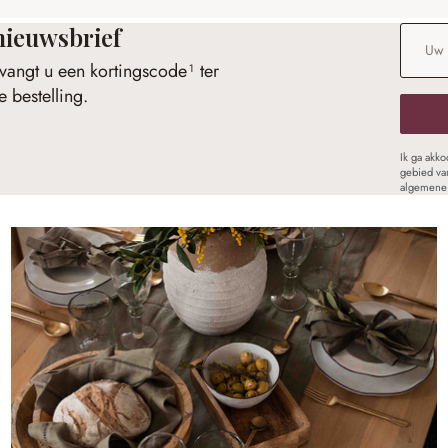
nieuwsbrief
E-maila
vangt u een kortingscode¹ ter
 bestelling.
Ik ga akk
gebied va
algemene 