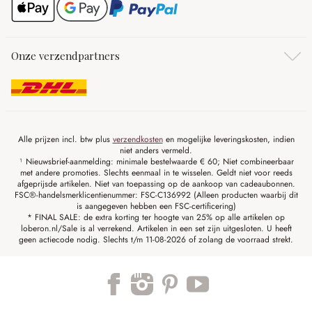
Onze verzendpartners
Alle prijzen incl. btw plus
verzendkosten
en mogelijke leveringskosten, indien
niet anders vermeld.
¹ Nieuwsbrief-aanmelding: minimale bestelwaarde € 60; Niet combineerbaar
met andere promoties. Slechts eenmaal in te wisselen. Geldt niet voor reeds
afgeprijsde artikelen. Niet van toepassing op de aankoop van cadeaubonnen.
FSC®-handelsmerklicentienummer: FSC-C136992 (Alleen producten waarbij dit
is aangegeven hebben een FSC-certificering)
* FINAL SALE: de extra korting ter hoogte van 25% op alle artikelen op
loberon.nl/Sale is al verrekend. Artikelen in een set zijn uitgesloten. U heeft
geen actiecode nodig. Slechts t/m 11-08-2026 of zolang de voorraad strekt.