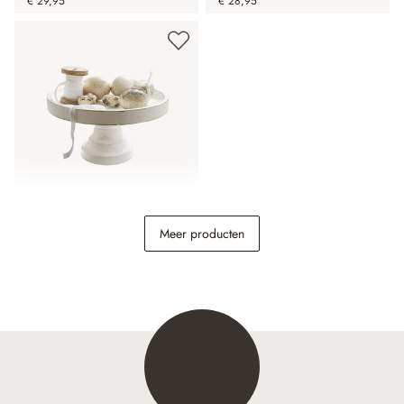
€ 29,95
€ 28,95
Etagère Loissard
Meer producten
€ 24,95