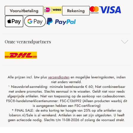
Vooruitbetaling
Rekening
Vooruitbetaling
Rekening
Onze verzendpartners
Alle prijzen incl. btw plus
verzendkosten
en mogelijke leveringskosten, indien
niet anders vermeld.
¹ Nieuwsbrief-aanmelding: minimale bestelwaarde € 60; Niet combineerbaar
met andere promoties. Slechts eenmaal in te wisselen. Geldt niet voor reeds
afgeprijsde artikelen. Niet van toepassing op de aankoop van cadeaubonnen.
FSC®-handelsmerklicentienummer: FSC-C136992 (Alleen producten waarbij dit
is aangegeven hebben een FSC-certificering)
* FINAL SALE: de extra korting ter hoogte van 25% op alle artikelen op
loberon.nl/Sale is al verrekend. Artikelen in een set zijn uitgesloten. U heeft
geen actiecode nodig. Slechts t/m 11-08-2026 of zolang de voorraad strekt.