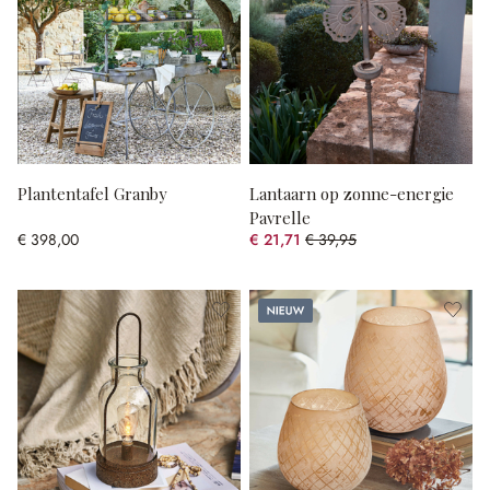
Plantentafel Granby
Lantaarn op zonne-energie
Pavrelle
€ 398,00
€ 21,71
€ 39,95
(45.66% gespart)
Nieuw