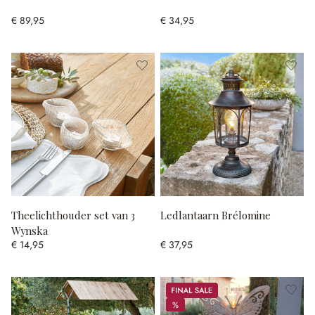
€ 89,95
€ 34,95
Theelichthouder set van 3
Ledlantaarn Brélomine
Wynska
€ 14,95
€ 37,95
Sale
%
%