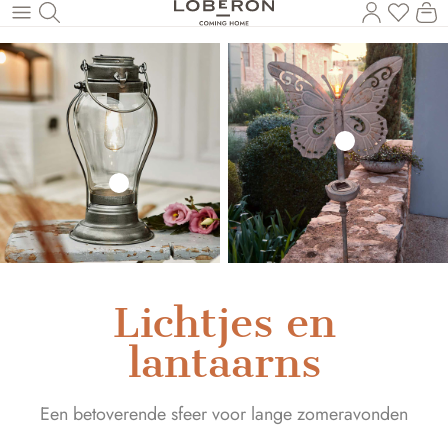
U heef
Wi
Naar de hoofdinhoud
Lichtjes en
lantaarns
Een betoverende sfeer voor lange zomeravonden