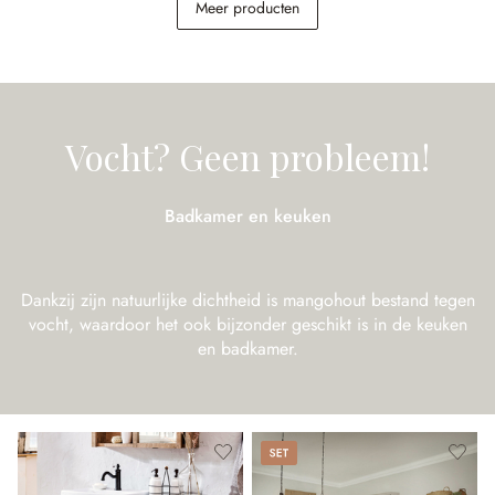
Meer producten
€ 1.498,50
€ 2.998,00
€ 598,00
(50.02% gespart)
Vocht? Geen probleem!
Badkamer en keuken
Dankzij zijn natuurlijke dichtheid is mangohout bestand tegen
vocht, waardoor het ook bijzonder geschikt is in de keuken
en badkamer.
Set