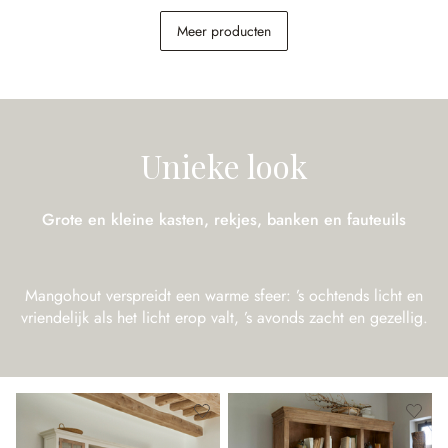
Nachtkastje Egri
Kast Somerset
Meer producten
€ 289,00
€ 1.698,00
Unieke look
Grote en kleine kasten, rekjes, banken en fauteuils
Mangohout verspreidt een warme sfeer: ’s ochtends licht en
vriendelijk als het licht erop valt, ’s avonds zacht en gezellig.