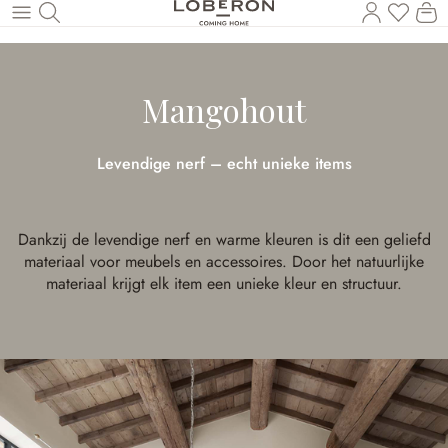
U heef
Wi
Naar de hoofdinhoud
Mangohout
Levendige nerf – echt unieke items
Dankzij de levendige nerf en warme kleuren is dit een geliefd
materiaal voor meubels en accessoires. Door het natuurlijke
materiaal krijgt elk item een unieke kleur en structuur.