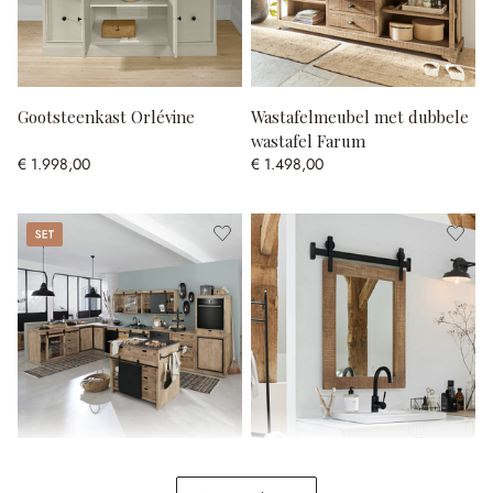
Gootsteenkast Orlévine
Wastafelmeubel met dubbele
wastafel Farum
€ 1.998,00
€ 1.498,00
Set
Keukenkast set van 5
Spiegel Taylors Island
Oakland