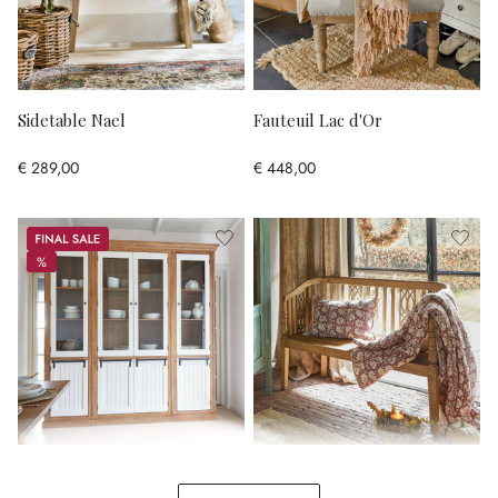
Sidetable Nael
Fauteuil Lac d'Or
€ 289,00
€ 448,00
Sale
%
%
Kast Isaverny
Bank Merveillant