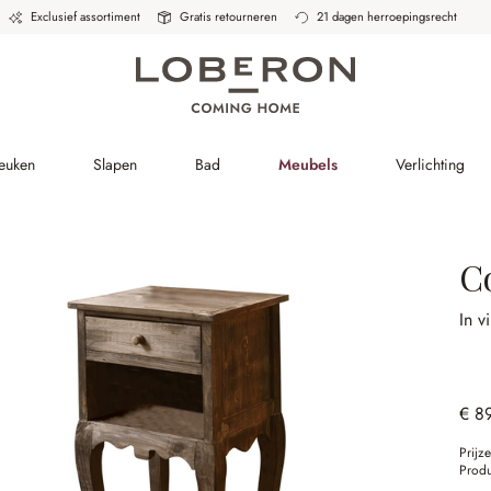
Exclusief assortiment
Gratis retourneren
21 dagen herroepingsrecht
Keuken
Slapen
Bad
Meubels
Verlichting
C
In v
€ 8
Prijz
Prod