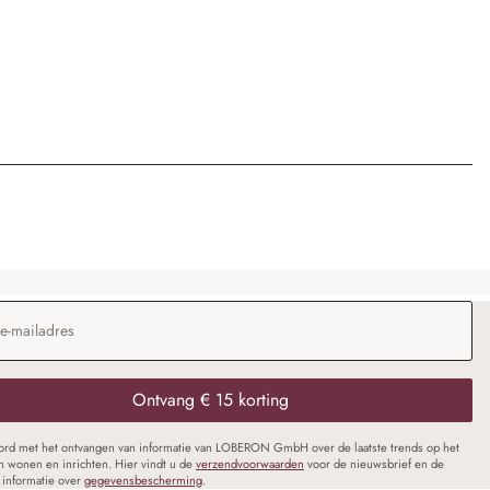
dres
*
Ontvang € 15 korting
oord met het ontvangen van informatie van LOBERON GmbH over de laatste trends op het
n wonen en inrichten. Hier vindt u de
verzendvoorwaarden
voor de nieuwsbrief en de
informatie over
gegevensbescherming
.