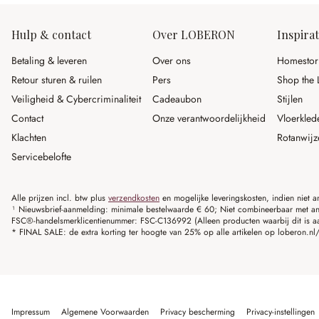
Hulp & contact
Over LOBERON
Inspirat
Betaling & leveren
Over ons
Homestor
Retour sturen & ruilen
Pers
Shop the 
Veiligheid & Cybercriminaliteit
Cadeaubon
Stijlen
Contact
Onze verantwoordelijkheid
Vloerkled
Klachten
Rotanwijz
Servicebelofte
Alle prijzen incl. btw plus
verzendkosten
en mogelijke leveringskosten, indien niet 
¹ Nieuwsbrief-aanmelding: minimale bestelwaarde € 60; Niet combineerbaar met and
FSC®-handelsmerklicentienummer: FSC-C136992 (Alleen producten waarbij dit is a
* FINAL SALE: de extra korting ter hoogte van 25% op alle artikelen op loberon.nl/S
Impressum
Algemene Voorwaarden
Privacy bescherming
Privacy-instellingen