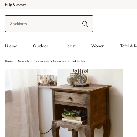
Hulp & contact
r de hoofdinhoud
Ga naar zoeken
Ga naar de hoofdnavigatie
Nieuw
Outdoor
Herfst
Wonen
Tafel & 
Home
Meubels
Commodes & Sidetables
Sidetables