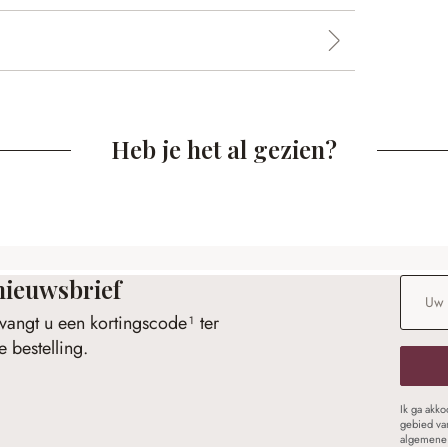
Heb je het al gezien?
nieuwsbrief
E-maila
vangt u een kortingscode¹ ter
 bestelling.
Ik ga akk
gebied va
algemene 