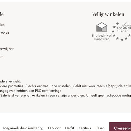
ie
Veilig winkelen
ies
Looks
enwijzer
er
anders vermeld.
ere promoties. Slechts eenmaal in te wisselen. Geldt niet voor reeds afgeprijsde art
angegeven hebben een FSC-certificering)
ale is al verrekend. Artikelen in een set zijn uitgesloten. U heeft geen actiecode nodi
Overeenk
Toegankelijkheidsverklaring
Outdoor
Herfst
Kerstmis
Pasen