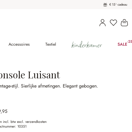
€ 15¹ cadeau
U heeft 
Wi
kinderkamer
-2
(2
Accessoires
Textiel
SALE
onsole Luisant
intage-stijl.
Sierlijke afmetingen.
Elegant gebogen.
9,95
en incl. btw excl. verzendkosten
uctnummer:
10351