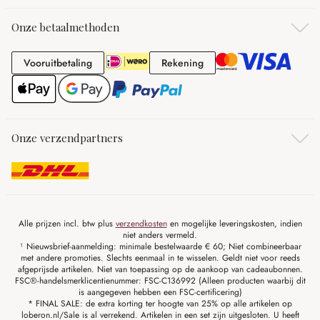
Onze betaalmethoden
Vooruitbetaling
Rekening
Vooruitbetaling
Rekening
Onze verzendpartners
Alle prijzen incl. btw plus
verzendkosten
en mogelijke leveringskosten, indien
niet anders vermeld.
¹ Nieuwsbrief-aanmelding: minimale bestelwaarde € 60; Niet combineerbaar
met andere promoties. Slechts eenmaal in te wisselen. Geldt niet voor reeds
afgeprijsde artikelen. Niet van toepassing op de aankoop van cadeaubonnen.
FSC®-handelsmerklicentienummer: FSC-C136992 (Alleen producten waarbij dit
is aangegeven hebben een FSC-certificering)
* FINAL SALE: de extra korting ter hoogte van 25% op alle artikelen op
loberon.nl/Sale is al verrekend. Artikelen in een set zijn uitgesloten. U heeft