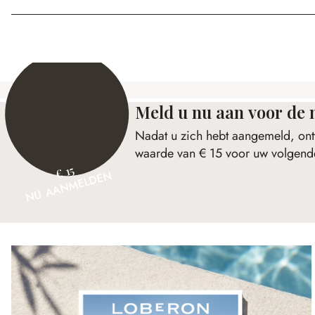
Meld u nu aan voor de 
Nadat u zich hebt aangemeld, ont
waarde van € 15 voor uw volgende
€ 15
NU AANMELDEN