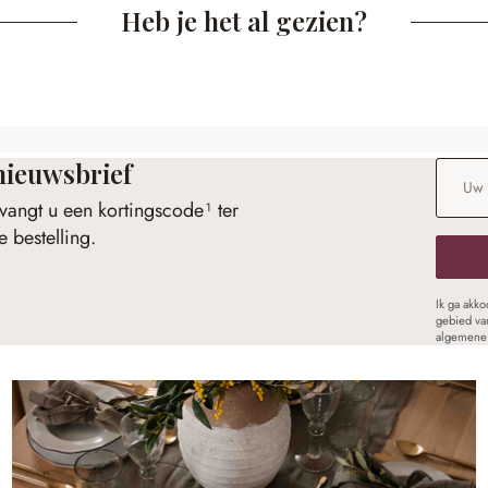
Heb je het al gezien?
nieuwsbrief
E-maila
vangt u een kortingscode¹ ter
 bestelling.
Ik ga akk
gebied va
algemene 