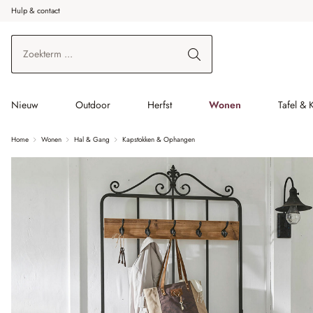
Hulp & contact
r de hoofdinhoud
Ga naar zoeken
Ga naar de hoofdnavigatie
Nieuw
Outdoor
Herfst
Wonen
Tafel & 
Home
Wonen
Hal & Gang
Kapstokken & Ophangen