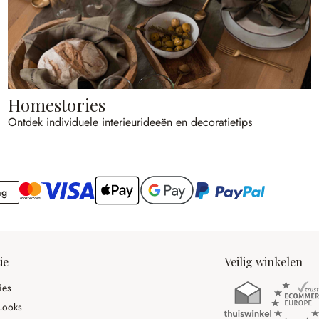
Homestories
Ontdek individuele interieurideeën en decoratietips
Rekening
ng
ie
Veilig winkelen
ies
Looks