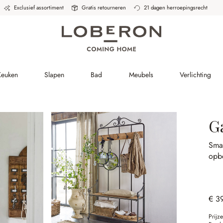
Exclusief assortiment
Gratis retourneren
21 dagen herroepingsrecht
Keuken
Slapen
Bad
Meubels
Verlichting
G
Sma
opbe
€ 3
Prijz