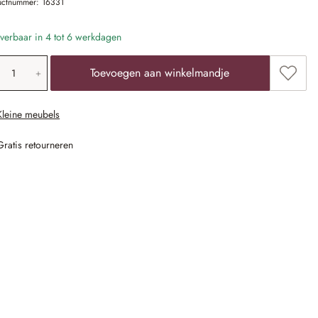
uctnummer:
16331
verbaar in 4 tot 6 werkdagen
oducthoeveelheid: voer de gewenste waarde 
Toevoe
Toevoegen aan winkelmandje
Kleine meubels
Gratis retourneren