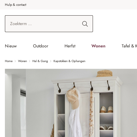
Hulp & contact
r de hoofdinhoud
Ga naar zoeken
Ga naar de hoofdnavigatie
Nieuw
Outdoor
Herfst
Wonen
Tafel & 
Home
Wonen
Hal & Gang
Kapstokken & Ophangen