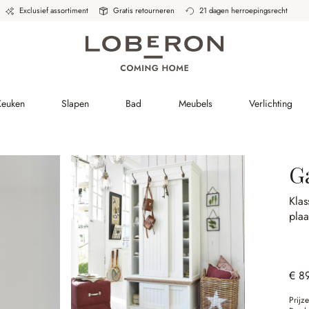
Exclusief assortiment
Gratis retourneren
21 dagen herroepingsrecht
Keuken
Slapen
Bad
Meubels
Verlichting
G
Klas
pla
€ 8
Prijz