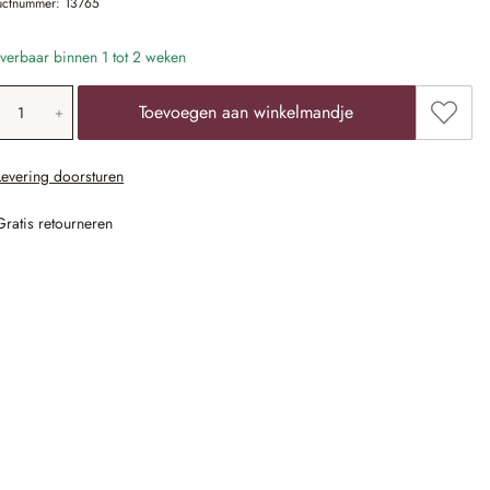
uctnummer:
13765
verbaar binnen 1 tot 2 weken
oducthoeveelheid: voer de gewenste waarde 
Toevoe
Toevoegen aan winkelmandje
Levering doorsturen
Gratis retourneren