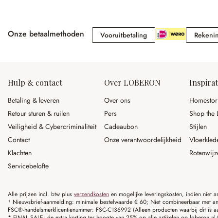
Onze betaalmethoden
Vooruitbetaling
Vooruitbetaling
Rekeni
Hulp & contact
Over LOBERON
Inspirat
Betaling & leveren
Over ons
Homestor
Retour sturen & ruilen
Pers
Shop the 
Veiligheid & Cybercriminaliteit
Cadeaubon
Stijlen
Contact
Onze verantwoordelijkheid
Vloerkled
Klachten
Rotanwijz
Servicebelofte
Alle prijzen incl. btw plus
verzendkosten
en mogelijke leveringskosten, indien niet 
¹ Nieuwsbrief-aanmelding: minimale bestelwaarde € 60; Niet combineerbaar met and
FSC®-handelsmerklicentienummer: FSC-C136992 (Alleen producten waarbij dit is a
* FINAL SALE: de extra korting ter hoogte van 25% op alle artikelen op loberon.nl/S