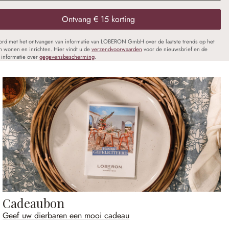
Ontvang € 15 korting
oord met het ontvangen van informatie van LOBERON GmbH over de laatste trends op het
n wonen en inrichten. Hier vindt u de
verzendvoorwaarden
voor de nieuwsbrief en de
informatie over
gegevensbescherming
.
Cadeaubon
Geef uw dierbaren een mooi cadeau