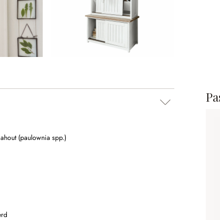
Pas
ahout (paulownia spp.)
erd