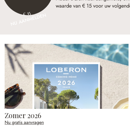
waarde van € 15 voor uw volgende
€ 15
NU AANMELDEN
Zomer 2026
Nu gratis aanvragen