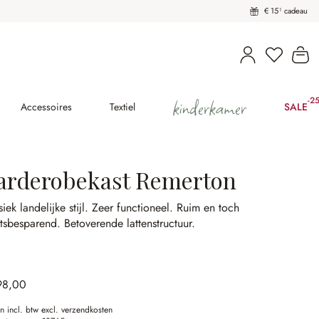
€ 15¹ cadeau
U heeft 
Wi
kinderkamer
-2
(2
Accessoires
Textiel
SALE
arderobekast Remerton
siek landelijke stijl.
Zeer functioneel.
Ruim en toch
atsbesparend.
Betoverende lattenstructuur.
98,00
en incl. btw excl. verzendkosten