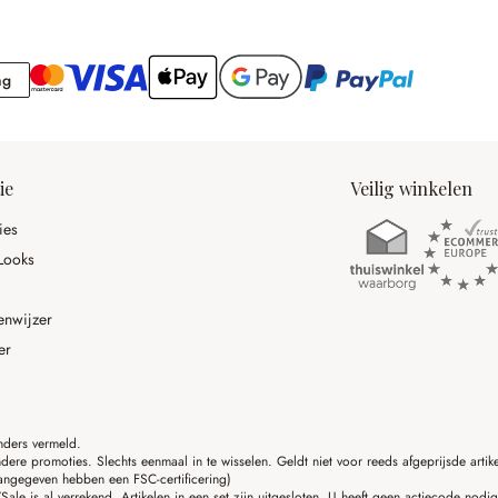
Rekening
ng
ie
Veilig winkelen
ies
Looks
enwijzer
er
anders vermeld.
ere promoties. Slechts eenmaal in te wisselen. Geldt niet voor reeds afgeprijsde art
angegeven hebben een FSC-certificering)
ale is al verrekend. Artikelen in een set zijn uitgesloten. U heeft geen actiecode nodi