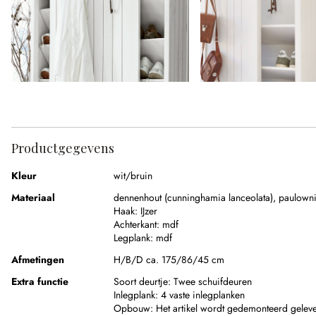
Productgegevens
Kleur
wit/bruin
Materiaal
dennenhout (cunninghamia lanceolata)
,
paulowni
Haak:
IJzer
Achterkant:
mdf
Legplank:
mdf
Afmetingen
H/B/D ca. 175/86/45 cm
Extra functie
Soort deurtje:
Twee schuifdeuren
Inlegplank:
4 vaste inlegplanken
Opbouw:
Het artikel wordt gedemonteerd gelev