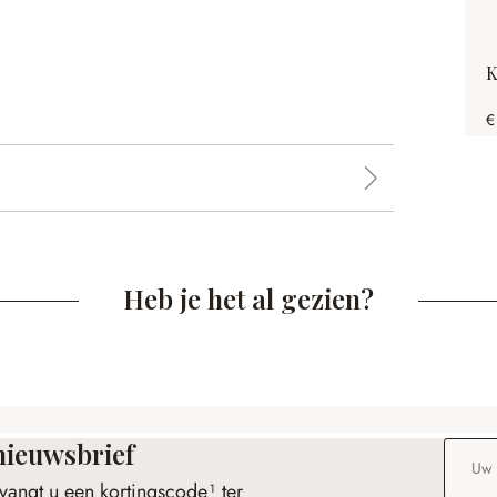
K
€
Heb je het al gezien?
nieuwsbrief
E-maila
vangt u een kortingscode¹ ter