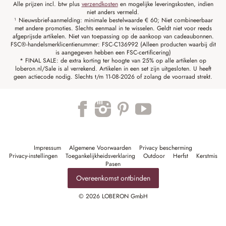
Alle prijzen incl. btw plus
verzendkosten
en mogelijke leveringskosten, indien
niet anders vermeld.
¹ Nieuwsbrief-aanmelding: minimale bestelwaarde € 60; Niet combineerbaar
met andere promoties. Slechts eenmaal in te wisselen. Geldt niet voor reeds
afgeprijsde artikelen. Niet van toepassing op de aankoop van cadeaubonnen.
FSC®-handelsmerklicentienummer: FSC-C136992 (Alleen producten waarbij dit
is aangegeven hebben een FSC-certificering)
* FINAL SALE: de extra korting ter hoogte van 25% op alle artikelen op
loberon.nl/Sale is al verrekend. Artikelen in een set zijn uitgesloten. U heeft
geen actiecode nodig. Slechts t/m 11-08-2026 of zolang de voorraad strekt.
Impressum
Algemene Voorwaarden
Privacy bescherming
Privacy-instellingen
Toegankelijkheidsverklaring
Outdoor
Herfst
Kerstmis
Pasen
Overeenkomst ontbinden
© 2026 LOBERON GmbH