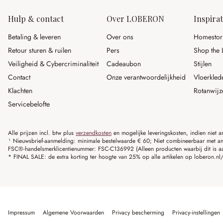
Hulp & contact
Over LOBERON
Inspirat
Betaling & leveren
Over ons
Homestor
Retour sturen & ruilen
Pers
Shop the 
Veiligheid & Cybercriminaliteit
Cadeaubon
Stijlen
Contact
Onze verantwoordelijkheid
Vloerkled
Klachten
Rotanwijz
Servicebelofte
Alle prijzen incl. btw plus
verzendkosten
en mogelijke leveringskosten, indien niet 
¹ Nieuwsbrief-aanmelding: minimale bestelwaarde € 60; Niet combineerbaar met and
FSC®-handelsmerklicentienummer: FSC-C136992 (Alleen producten waarbij dit is a
* FINAL SALE: de extra korting ter hoogte van 25% op alle artikelen op loberon.nl/S
Impressum
Algemene Voorwaarden
Privacy bescherming
Privacy-instellingen