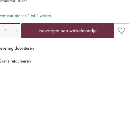
uctnummer:
10357
verbaar binnen 1 tot 2 weken
oducthoeveelheid: voer de gewenste waarde 
Toevoe
Toevoegen aan winkelmandje
Levering doorsturen
Gratis retourneren