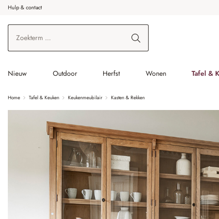
Hulp & contact
r de hoofdinhoud
Ga naar zoeken
Ga naar de hoofdnavigatie
Nieuw
Outdoor
Herfst
Wonen
Tafel & 
Home
Tafel & Keuken
Keukenmeubilair
Kasten & Rekken