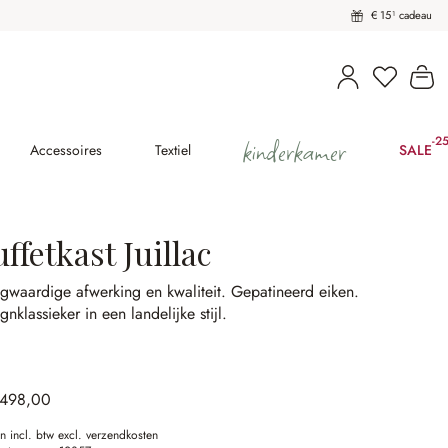
€ 15¹ cadeau
U heeft 
Wi
kinderkamer
-2
(2
Accessoires
Textiel
SALE
ffetkast Juillac
gwaardige afwerking en kwaliteit.
Gepatineerd eiken.
gnklassieker in een landelijke stijl.
.498,00
en incl. btw excl. verzendkosten