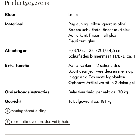
Productgegevens
Kleur
bruin
Materiaal
Rugleuning
,
eiken (quercus alba)
Bodem schuiflade:
fineer-multiplex
Achterkant:
fineer-multiplex
Deurinzet:
glas
Afmetingen
H/B/D ca. 241/201/44,5 cm
Schuiflades binnenmaat:
H/B/D ca. 
Extra functie
Aantal vakken:
12 schuiflades
Soort deurtje:
Twee deuren met stop l
Inlegplank:
Zes vaste legplanken
Opbouw:
Artikel wordt in 2 delen ge
Onderhoudsinstructies
Belastbaarheid per vak: ca. 30 kg
Gewicht
Totaalgewicht ca. 181 kg
Montagehandleiding
Informatie over productveiligheid