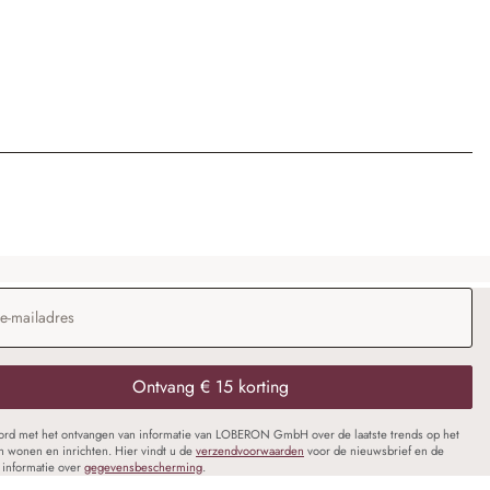
dres
*
Ontvang € 15 korting
oord met het ontvangen van informatie van LOBERON GmbH over de laatste trends op het
n wonen en inrichten. Hier vindt u de
verzendvoorwaarden
voor de nieuwsbrief en de
informatie over
gegevensbescherming
.