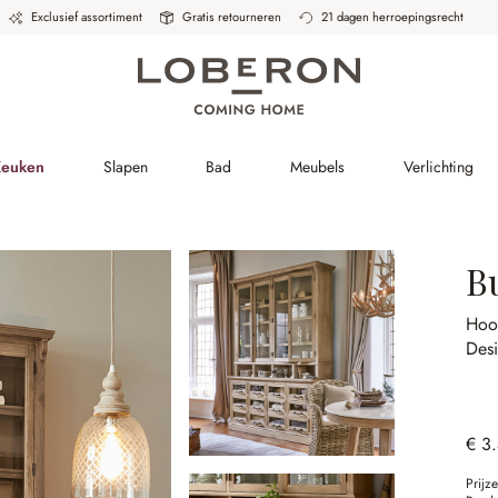
Exclusief assortiment
Gratis retourneren
21 dagen herroepingsrecht
Keuken
Slapen
Bad
Meubels
Verlichting
Bu
Hoo
Desi
€ 3
Prijz