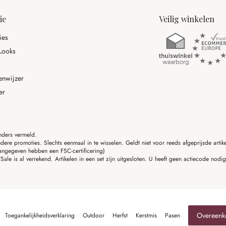
ie
Veilig winkelen
ies
Looks
enwijzer
er
anders vermeld.
ere promoties. Slechts eenmaal in te wisselen. Geldt niet voor reeds afgeprijsde art
angegeven hebben een FSC-certificering)
ale is al verrekend. Artikelen in een set zijn uitgesloten. U heeft geen actiecode nodi
Overeenk
Toegankelijkheidsverklaring
Outdoor
Herfst
Kerstmis
Pasen