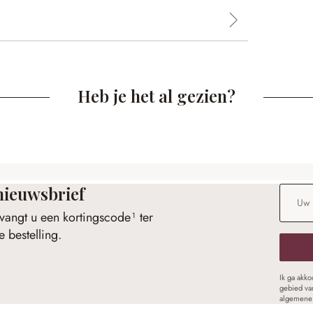
Heb je het al gezien?
nieuwsbrief
E-maila
vangt u een kortingscode¹ ter
 bestelling.
Ik ga akk
gebied va
algemene 