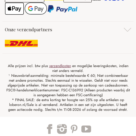
Onze verzendpartners
Alle prijzen incl. btw plus
verzendkosten
en mogelijke leveringskosten, indien
niet anders vermeld.
¹ Nieuwsbrief-aanmelding: minimale bestelwaarde € 60; Niet combineerbaar
met andere promoties. Slechts eenmaal in te wisselen. Geldt niet voor reeds
afgeprijsde artikelen. Niet van toepassing op de aankoop van cadeaubonnen.
FSC®-handelsmerklicentienummer: FSC-C136992 (Alleen producten waarbij dit
is aangegeven hebben een FSC-certificering)
* FINAL SALE: de extra korting ter hoogte van 25% op alle artikelen op
loberon.nl/Sale is al verrekend. Artikelen in een set zijn uitgesloten. U heeft
geen actiecode nodig. Slechts t/m 11-08-2026 of zolang de voorraad strekt.