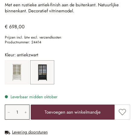
Met een rustieke antiek-finish aan de buitenkant.
Natuurlijke
binnenkant.
Decoratief vitrinemodel.
€ 698,00
Prijzen incl. btw excl. verzendkosten
Productnummer:
24414
Kleur: antiekzwart
antiekwit
antiekzwart
Leverbaar midden oktober
Producthoeveelheid: voer de gewenste waarde in of gebr
Toevoe
Toevoegen aan winkelmandje
Levering doorsturen