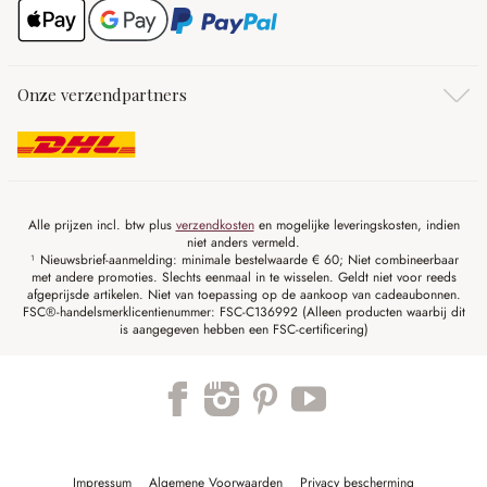
Onze verzendpartners
Alle prijzen incl. btw plus
verzendkosten
en mogelijke leveringskosten, indien
niet anders vermeld.
¹ Nieuwsbrief-aanmelding: minimale bestelwaarde € 60; Niet combineerbaar
met andere promoties. Slechts eenmaal in te wisselen. Geldt niet voor reeds
afgeprijsde artikelen. Niet van toepassing op de aankoop van cadeaubonnen.
FSC®-handelsmerklicentienummer: FSC-C136992 (Alleen producten waarbij dit
is aangegeven hebben een FSC-certificering)
Impressum
Algemene Voorwaarden
Privacy bescherming