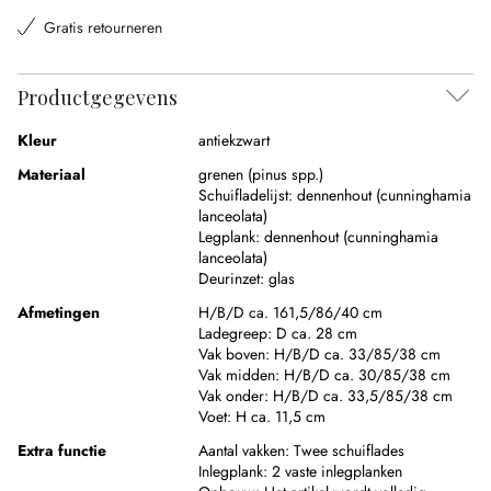
Gratis retourneren
Productgegevens
Kleur
antiekzwart
Materiaal
grenen (pinus spp.)
Schuifladelijst:
dennenhout (cunninghamia
lanceolata)
Legplank:
dennenhout (cunninghamia
lanceolata)
Deurinzet:
glas
Afmetingen
H/B/D ca. 161,5/86/40 cm
Ladegreep:
D ca. 28 cm
Vak boven:
H/B/D ca. 33/85/38 cm
Vak midden:
H/B/D ca. 30/85/38 cm
Vak onder:
H/B/D ca. 33,5/85/38 cm
Voet:
H ca. 11,5 cm
Extra functie
Aantal vakken:
Twee schuiflades
Inlegplank:
2 vaste inlegplanken