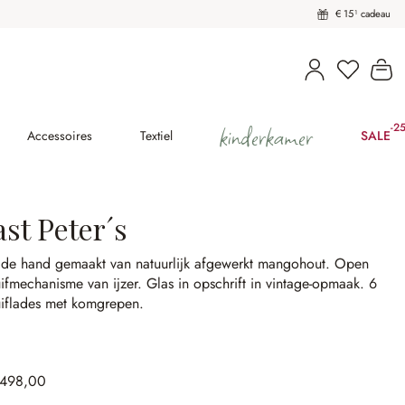
€ 15¹ cadeau
U heeft 
Wi
kinderkamer
-2
(2
Accessoires
Textiel
SALE
st Peter´s
 de hand gemaakt van natuurlijk afgewerkt mangohout.
Open
ifmechanisme van ijzer.
Glas in opschrift in vintage-opmaak.
6
uiflades met komgrepen.
.498,00