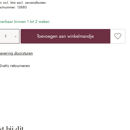
en incl. btw excl. verzendkosten
uctnummer:
13880
verbaar binnen 1 tot 2 weken
oducthoeveelheid: voer de gewenste waarde 
Toevoe
Toevoegen aan winkelmandje
Levering doorsturen
Gratis retourneren
t bij dit