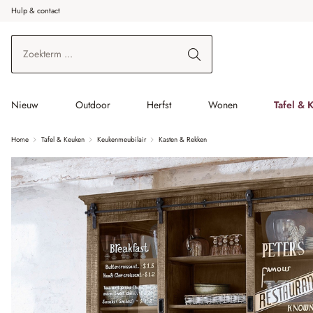
Hulp & contact
r de hoofdinhoud
Ga naar zoeken
Ga naar de hoofdnavigatie
Nieuw
Outdoor
Herfst
Wonen
Tafel & 
Home
Tafel & Keuken
Keukenmeubilair
Kasten & Rekken