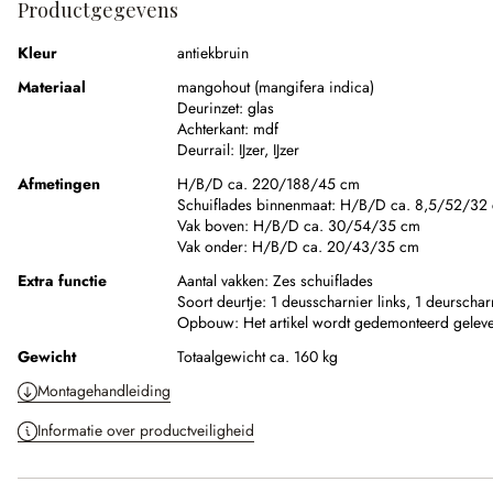
Productgegevens
Kleur
antiekbruin
Materiaal
mangohout (mangifera indica)
Deurinzet:
glas
Achterkant:
mdf
Deurrail:
IJzer
,
IJzer
Afmetingen
H/B/D ca. 220/188/45 cm
Schuiflades binnenmaat:
H/B/D ca. 8,5/52/32
Vak boven:
H/B/D ca. 30/54/35 cm
Vak onder:
H/B/D ca. 20/43/35 cm
Extra functie
Aantal vakken:
Zes schuiflades
Soort deurtje:
1 deusscharnier links, 1 deurschar
Opbouw:
Het artikel wordt gedemonteerd gelev
Gewicht
Totaalgewicht ca. 160 kg
Montagehandleiding
Informatie over productveiligheid