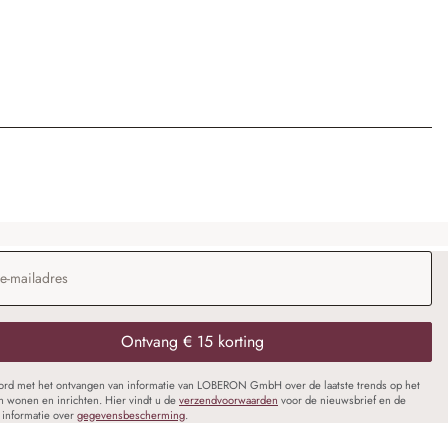
dres
*
Ontvang € 15 korting
oord met het ontvangen van informatie van LOBERON GmbH over de laatste trends op het
n wonen en inrichten. Hier vindt u de
verzendvoorwaarden
voor de nieuwsbrief en de
informatie over
gegevensbescherming
.