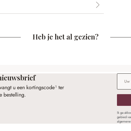
Heb je het al gezien?
nieuwsbrief
E-maila
vangt u een kortingscode¹ ter
 bestelling.
Ik ga akk
gebied va
algemene 