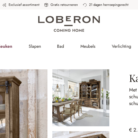
Exclusief assortiment
Gratis retourneren
21 dagen herroepingsrecht
Keuken
Slapen
Bad
Meubels
Verlichting
Ka
Met
schu
sch
€ 2