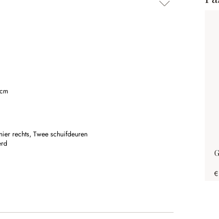
 cm
nier rechts,
Twee schuifdeuren
erd
G
€