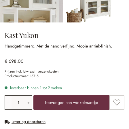
Kast Yukon
Handgetimmerd.
Met de hand verfijnd.
Mooie antiek-finish.
€ 698,00
Prijzen incl. btw excl. verzendkosten
Productnummer:
15715
leverbaar binnen 1 tot 2 weken
Producthoeveelheid: voer de gewenste waarde in of gebr
Toevoe
Toevoegen aan winkelmandje
Levering doorsturen