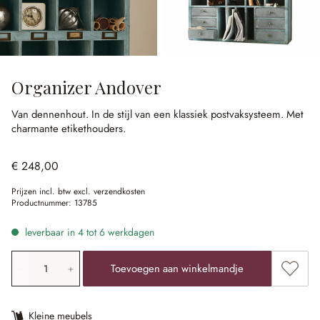
Organizer Andover
Van dennenhout.
In de stijl van een klassiek postvaksysteem.
Met
charmante etikethouders.
€ 248,00
Prijzen incl. btw excl. verzendkosten
Productnummer:
13785
leverbaar in 4 tot 6 werkdagen
Producthoeveelheid: voer de gewenste waarde in of gebr
Toevoe
Toevoegen aan winkelmandje
Kleine meubels