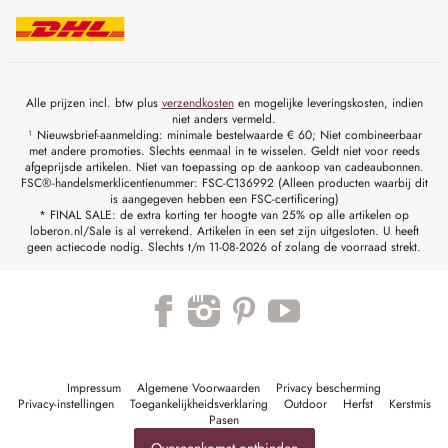
Alle prijzen incl. btw plus
verzendkosten
en mogelijke leveringskosten, indien
niet anders vermeld.
¹ Nieuwsbrief-aanmelding: minimale bestelwaarde € 60; Niet combineerbaar
met andere promoties. Slechts eenmaal in te wisselen. Geldt niet voor reeds
afgeprijsde artikelen. Niet van toepassing op de aankoop van cadeaubonnen.
FSC®-handelsmerklicentienummer: FSC-C136992 (Alleen producten waarbij dit
is aangegeven hebben een FSC-certificering)
* FINAL SALE: de extra korting ter hoogte van 25% op alle artikelen op
loberon.nl/Sale is al verrekend. Artikelen in een set zijn uitgesloten. U heeft
geen actiecode nodig. Slechts t/m 11-08-2026 of zolang de voorraad strekt.
Impressum
Algemene Voorwaarden
Privacy bescherming
Privacy-instellingen
Toegankelijkheidsverklaring
Outdoor
Herfst
Kerstmis
Pasen