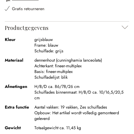
Gratis retourneren
Productgegevens
Kleur
grijsblauw
Frame:
blauw
Schuiflade:
grijs
Materiaal
dennenhout (cunninghamia lanceolata)
Achterkant:
fineer-multiplex
Basis:
fineer-multiplex
Schuifladelijst:
blik
Afmetingen
H/B/D ca. 86/78/26 cm
Schuiflades binnenmaat:
H/B/D ca. 10/16,5/20,5
cm
Extra functie
Aantal vakken:
19 vakken,
Zes schuiflades
Opbouw:
Het artikel wordt volledig gemonteerd
geleverd
Gewicht
Totaalgewicht ca. 11,45 kg